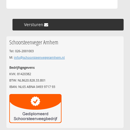
Versturen »
Schoorsteenveger Arnhem
Tel: 026-2001003
M:
info@schoorsteenvegerarnhem.nl
Bedrijfsgegevens
KVK: 81420382
BTW: NL8620.828.33.B01
IBAN: NL65 ABNA 0493 9717 93