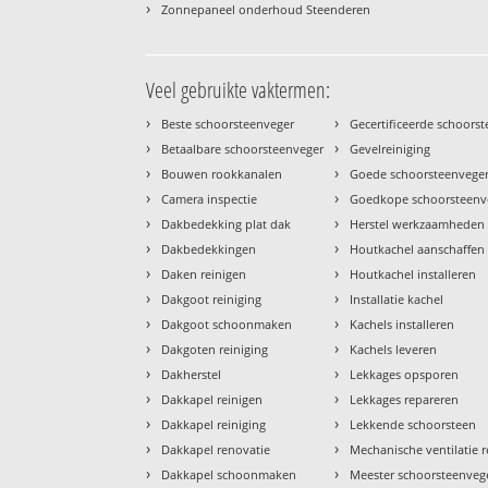
›
Zonnepaneel onderhoud Steenderen
Veel gebruikte vaktermen:
›
›
Beste schoorsteenveger
Gecertificeerde schoors
›
›
Betaalbare schoorsteenveger
Gevelreiniging
›
›
Bouwen rookkanalen
Goede schoorsteenvege
›
›
Camera inspectie
Goedkope schoorsteenv
›
›
Dakbedekking plat dak
Herstel werkzaamheden
›
›
Dakbedekkingen
Houtkachel aanschaffen
›
›
Daken reinigen
Houtkachel installeren
›
›
Dakgoot reiniging
Installatie kachel
›
›
Dakgoot schoonmaken
Kachels installeren
›
›
Dakgoten reiniging
Kachels leveren
›
›
Dakherstel
Lekkages opsporen
›
›
Dakkapel reinigen
Lekkages repareren
›
›
Dakkapel reiniging
Lekkende schoorsteen
›
›
Dakkapel renovatie
Mechanische ventilatie r
›
›
Dakkapel schoonmaken
Meester schoorsteenveg