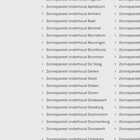
›
›
Zonnepaneel onderhoud Apeldoorn
Zonnepaneel
›
›
Zonnepaneel onderhoud Arnhem
Zonnepaneel
›
›
Zonnepaneel onderhoud Baak
Zonnepanee
›
›
Zonnepaneel onderhoud Bemmel
Zonnepaneel
›
›
Zonnepaneel onderhoud Bennekom
Zonnepaneel
›
›
Zonnepaneel onderhoud Beuningen
Zonnepaneel
›
›
Zonnepaneel onderhoud Bronkhorst
Zonnepaneel
›
›
Zonnepaneel onderhoud Brummen
Zonnepanee
›
›
Zonnepaneel onderhoud De Steeg
Zonnepanee
›
›
Zonnepaneel onderhoud Deelen
Zonnepaneel
›
›
Zonnepaneel onderhoud Deest
Zonnepaneel
›
›
Zonnepaneel onderhoud Didam
Zonnepaneel
›
›
Zonnepaneel onderhoud Dieren
Zonnepanee
›
›
Zonnepaneel onderhoud Dodewaard
Zonnepanee
›
›
Zonnepaneel onderhoud Doesburg
Zonnepanee
›
›
Zonnepaneel onderhoud Doetinchem
Zonnepaneel
›
›
Zonnepaneel onderhoud Doornenburg
Zonnepaneel
›
›
Zonnepaneel onderhoud Doorwerth
Zonnepanee
›
›
Zonnepaneel onderhoud Ommeren
Zonnepaneel