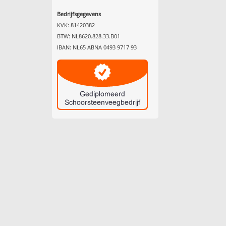
Bedrijfsgegevens
KVK: 81420382
BTW: NL8620.828.33.B01
IBAN: NL65 ABNA 0493 9717 93