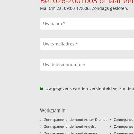
Bel 026-2001003 of laat ee
Ma. t/m Za. 09:00-17:00u, Zondags gesloten.
Uw gegevens worden versleuteld verzonden
Werkzaam in:
›
›
Zonnepaneel onderhoud Achter-Drempt
Zonnepaneel
›
›
Zonnepaneel onderhoud Andelst
Zonnepaneel
›
›
Zonnepaneel onderhoud Angeren
Zonnepaneel