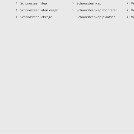
›
›
›
Schoorsteen klep
Schoorsteenkap
V
›
›
›
Schoorsteen laten vegen
Schoorsteenkap monteren
V
›
›
›
Schoorsteen lekkage
Schoorsteenkap plaatsen
V