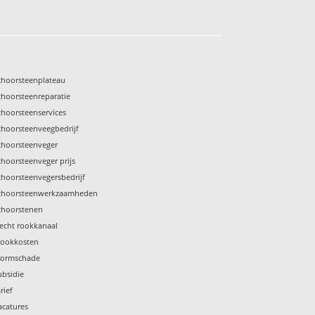
choorsteenplateau
choorsteenreparatie
choorsteenservices
choorsteenveegbedrijf
choorsteenveger
choorsteenveger prijs
choorsteenvegersbedrijf
choorsteenwerkzaamheden
choorstenen
lecht rookkanaal
tookkosten
tormschade
ubsidie
rief
acatures