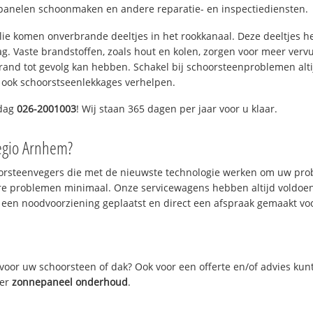
panelen schoonmaken en andere reparatie- en inspectiediensten.
 olie komen onverbrande deeltjes in het rookkanaal. Deze deeltjes 
. Vaste brandstoffen, zoals hout en kolen, zorgen voor meer vervui
and tot gevolg kan hebben. Schakel bij schoorsteenproblemen alti
 ook schoorstseenlekkages verhelpen.
ddag
026-2001003
! Wij staan 365 dagen per jaar voor u klaar.
egio Arnhem?
oorsteenvegers die met de nieuwste technologie werken om uw prob
re problemen minimaal. Onze servicewagens hebben altijd voldoe
 een noodvoorziening geplaatst en direct een afspraak gemaakt voor
oor uw schoorsteen of dak? Ook voor een offerte en/of advies kun
ver
zonnepaneel onderhoud
.