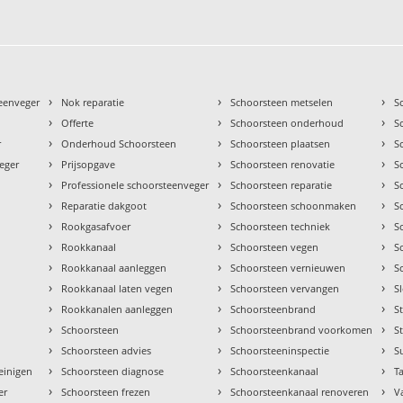
›
›
›
teenveger
Nok reparatie
Schoorsteen metselen
S
›
›
›
Offerte
Schoorsteen onderhoud
S
›
›
›
r
Onderhoud Schoorsteen
Schoorsteen plaatsen
S
›
›
›
eger
Prijsopgave
Schoorsteen renovatie
S
›
›
›
Professionele schoorsteenveger
Schoorsteen reparatie
S
›
›
›
Reparatie dakgoot
Schoorsteen schoonmaken
S
›
›
›
Rookgasafvoer
Schoorsteen techniek
S
›
›
›
Rookkanaal
Schoorsteen vegen
S
›
›
›
Rookkanaal aanleggen
Schoorsteen vernieuwen
S
›
›
›
Rookkanaal laten vegen
Schoorsteen vervangen
S
›
›
›
Rookkanalen aanleggen
Schoorsteenbrand
S
›
›
›
Schoorsteen
Schoorsteenbrand voorkomen
S
›
›
›
Schoorsteen advies
Schoorsteeninspectie
S
›
›
›
einigen
Schoorsteen diagnose
Schoorsteenkanaal
Ta
›
›
›
er
Schoorsteen frezen
Schoorsteenkanaal renoveren
V