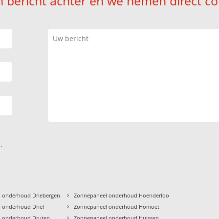
n bericht achter en we nemen direct co
.
›
 onderhoud Driebergen
Zonnepaneel onderhoud Hoenderloo
›
 onderhoud Driel
Zonnepaneel onderhoud Homoet
›
 onderhoud Druten
Zonnepaneel onderhoud Huissen