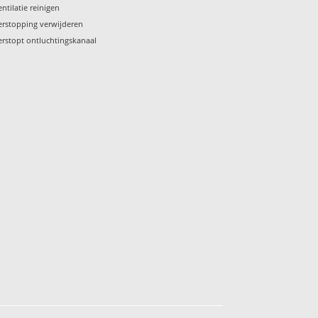
entilatie reinigen
erstopping verwijderen
erstopt ontluchtingskanaal