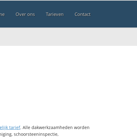
me
Over ons
Tarieven
Contact
lijk tarief
. Alle dakwerkzaamheden worden
iging, schoorsteeninspectie,