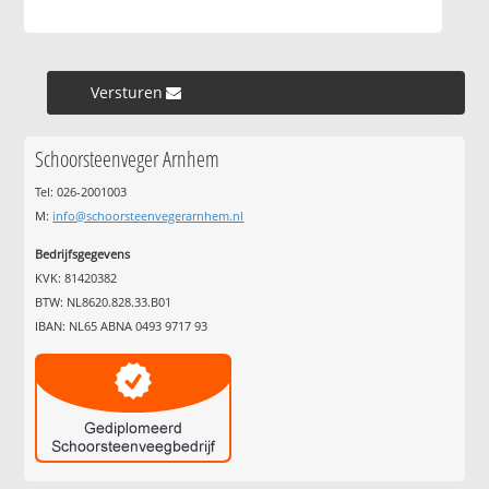
Versturen »
Schoorsteenveger Arnhem
Tel: 026-2001003
M:
info@schoorsteenvegerarnhem.nl
Bedrijfsgegevens
KVK: 81420382
BTW: NL8620.828.33.B01
IBAN: NL65 ABNA 0493 9717 93