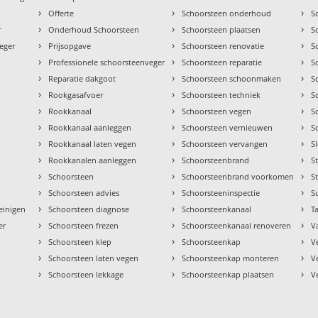
›
›
›
Offerte
Schoorsteen onderhoud
S
›
›
›
r
Onderhoud Schoorsteen
Schoorsteen plaatsen
S
›
›
›
eger
Prijsopgave
Schoorsteen renovatie
S
›
›
›
Professionele schoorsteenveger
Schoorsteen reparatie
S
›
›
›
Reparatie dakgoot
Schoorsteen schoonmaken
S
›
›
›
Rookgasafvoer
Schoorsteen techniek
S
›
›
›
Rookkanaal
Schoorsteen vegen
S
›
›
›
Rookkanaal aanleggen
Schoorsteen vernieuwen
S
›
›
›
Rookkanaal laten vegen
Schoorsteen vervangen
S
›
›
›
Rookkanalen aanleggen
Schoorsteenbrand
S
›
›
›
Schoorsteen
Schoorsteenbrand voorkomen
S
›
›
›
Schoorsteen advies
Schoorsteeninspectie
S
›
›
›
einigen
Schoorsteen diagnose
Schoorsteenkanaal
Ta
›
›
›
er
Schoorsteen frezen
Schoorsteenkanaal renoveren
V
›
›
›
Schoorsteen klep
Schoorsteenkap
V
›
›
›
Schoorsteen laten vegen
Schoorsteenkap monteren
V
›
›
›
Schoorsteen lekkage
Schoorsteenkap plaatsen
V