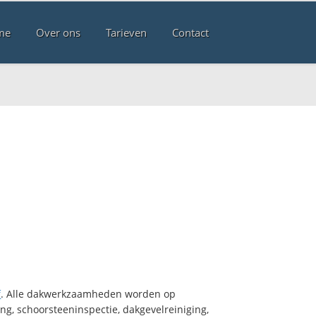
me
Over ons
Tarieven
Contact
f
. Alle dakwerkzaamheden worden op
ng, schoorsteeninspectie, dakgevelreiniging,