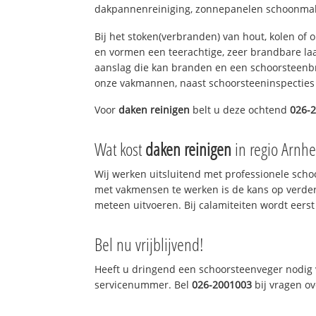
dakpannenreiniging, zonnepanelen schoonmake
Bij het stoken(verbranden) van hout, kolen of
en vormen een teerachtige, zeer brandbare laag
aanslag die kan branden en een schoorsteenbr
onze vakmannen, naast schoorsteeninspecties
Voor
daken reinigen
belt u deze ochtend
026-
Wat kost
daken reinigen
in regio Arnh
Wij werken uitsluitend met professionele sch
met vakmensen te werken is de kans op verde
meteen uitvoeren. Bij calamiteiten wordt eerst
Bel nu vrijblijvend!
Heeft u dringend een schoorsteenveger nodig v
servicenummer. Bel
026-2001003
bij vragen o