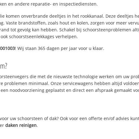
n en andere reparatie- en inspectiediensten.
 olie komen onverbrande deeltjes in het rookkanaal. Deze deeltjes 
. Vaste brandstoffen, zoals hout en kolen, zorgen voor meer vervui
and tot gevolg kan hebben. Schakel bij schoorsteenproblemen alti
 ook schoorstseenlekkages verhelpen.
2001003
! Wij staan 365 dagen per jaar voor u klaar.
em?
oorsteenvegers die met de nieuwste technologie werken om uw prob
re problemen minimaal. Onze servicewagens hebben altijd voldoe
 een noodvoorziening geplaatst en direct een afspraak gemaakt voor
oor uw schoorsteen of dak? Ook voor een offerte en/of advies kun
ver
daken reinigen
.