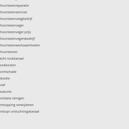
choorsteenreparatie
choorsteenservices
choorsteenveegbedrijf
choorsteenveger
choorsteenveger prijs
choorsteenvegersbedrijf
choorsteenwerkzaamheden
choorstenen
lecht rookkanaal
tookkosten
tormschade
ubsidie
rief
acatures
entilatie reinigen
erstopping verwijderen
erstopt ontluchtingskanaal