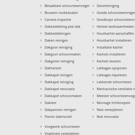
›
›
Betaalbare schoorsteenveger
Gevelreiniging
›
›
Bouwen rookkanalen
Goede schoorsteenvege
›
›
Camera inspectie
Goedkope schoorsteenv
›
›
Dakbedekking plat dak
Herstel werkzaamheden
›
›
Dakbedekkingen
Houtkachel aanschaffen
›
›
Daken reinigen
Houtkachel installeren
›
›
Dakgoot reiniging
Installatie kachel
›
›
Dakgoot schoonmaken
Kachels installeren
›
›
Dakgoten reiniging
Kachels leveren
›
›
Dakherstel
Lekkages opsporen
›
›
Dakkapel reinigen
Lekkages repareren
›
›
Dakkapel reiniging
Lekkende schoorsteen
›
›
Dakkapel renovatie
Mechanische ventilatie r
›
›
Dakkapel schoonmaken
Meester schoorsteenveg
›
›
Dakleer
Montage lichtkoepels
›
›
Dakpannen reinigen
Nest verwijderen
›
›
Flexim dakmortel
Nok renovatie
›
Voegwerk schoorsteen
›
Vogelnest verwijderen