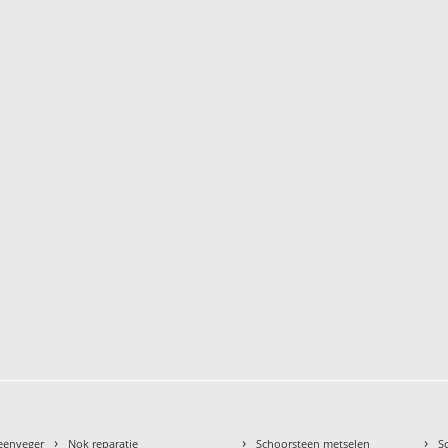
›
›
›
teenveger
Nok reparatie
Schoorsteen metselen
S