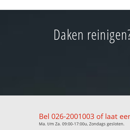
Daken reinigen?
Bel 026-2001003 of laat ee
Ma. t/m Za. 09:00-17:00u, Zondags gesloten.