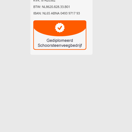
KVK: 81420382
BTW: NL8620.828.33.B01
IBAN: NL65 ABNA 0493 9717 93