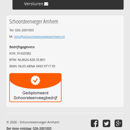
Versturen »
Schoorsteenveger Arnhem
Tel: 026-2001003
M:
info@schoorsteenvegerarnhem.nl
Bedrijfsgegevens
KVK: 81420382
BTW: NL8620.828.33.B01
IBAN: NL65 ABNA 0493 9717 93
© 2026 - Schoorsteenveger Arnhem
Bel deze middag
:
026-2001003