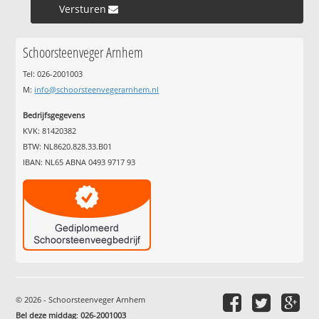
Versturen »
Schoorsteenveger Arnhem
Tel: 026-2001003
M:
info@schoorsteenvegerarnhem.nl
Bedrijfsgegevens
KVK: 81420382
BTW: NL8620.828.33.B01
IBAN: NL65 ABNA 0493 9717 93
© 2026 - Schoorsteenveger Arnhem
Bel deze middag
:
026-2001003