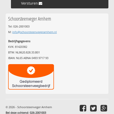
Versturen »
Schoorsteenveger Arnhem
Tel: 026-2001003
M:
info@schoorsteenvegerarnhem.nl
Bedrijfsgegevens
KVK: 81420382
BTW: NL8620.828.33.B01
IBAN: NL65 ABNA 0493 9717 93
© 2026 - Schoorsteenveger Arnhem
Bel deze ochtend
:
026-2001003