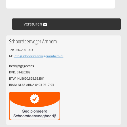
Versturen »
Schoorsteenveger Arnhem
Tel: 026-2001003
M:
info@schoorsteenvegerarnhem.nl
Bedrijfsgegevens
KVK: 81420382
BTW: NL8620.828.33.B01
IBAN: NL65 ABNA 0493 9717 93