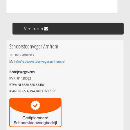
Versturen »
Schoorsteenveger Arnhem
Tel: 026-2001003
M:
info@schoorsteenvegerarnhem.nl
Bedrijfsgegevens
KVK: 81420382
BTW: NL8620.828.33.B01
IBAN: NL65 ABNA 0493 9717 93