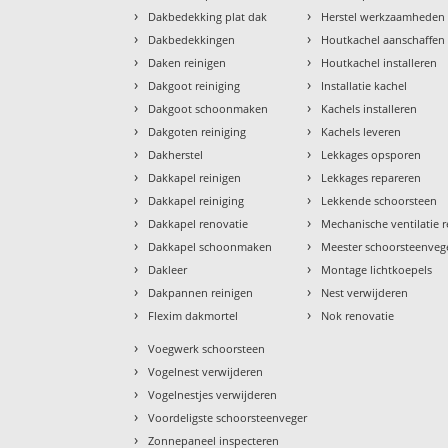
›
›
Dakbedekking plat dak
Herstel werkzaamheden
›
›
Dakbedekkingen
Houtkachel aanschaffen
›
›
Daken reinigen
Houtkachel installeren
›
›
Dakgoot reiniging
Installatie kachel
›
›
Dakgoot schoonmaken
Kachels installeren
›
›
Dakgoten reiniging
Kachels leveren
›
›
Dakherstel
Lekkages opsporen
›
›
Dakkapel reinigen
Lekkages repareren
›
›
Dakkapel reiniging
Lekkende schoorsteen
›
›
Dakkapel renovatie
Mechanische ventilatie r
›
›
Dakkapel schoonmaken
Meester schoorsteenveg
›
›
Dakleer
Montage lichtkoepels
›
›
Dakpannen reinigen
Nest verwijderen
›
›
Flexim dakmortel
Nok renovatie
›
Voegwerk schoorsteen
›
Vogelnest verwijderen
›
Vogelnestjes verwijderen
›
Voordeligste schoorsteenveger
›
Zonnepaneel inspecteren