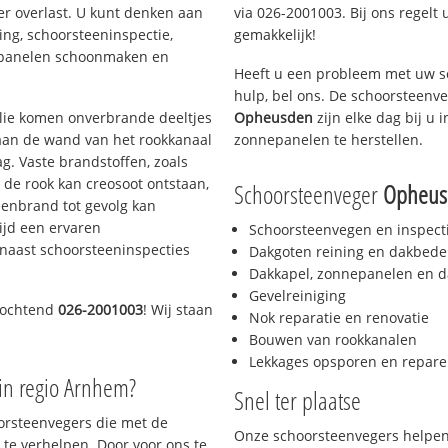
er overlast. U kunt denken aan
via 026-2001003. Bij ons regelt 
ing, schoorsteeninspectie,
gemakkelijk!
nepanelen schoonmaken en
Heeft u een probleem met uw s
hulp, bel ons. De schoorsteenv
 olie komen onverbrande deeltjes
Opheusden
zijn elke dag bij u
 aan de wand van het rookkanaal
zonnepanelen te herstellen.
g. Vaste brandstoffen, zoals
t de rook kan creosoot ontstaan,
Schoorsteenveger
Opheus
enbrand tot gevolg kan
ijd een ervaren
Schoorsteenvegen en inspect
naast schoorsteeninspecties
Dakgoten reining en dakbede
Dakkapel, zonnepanelen en d
Gevelreiniging
 ochtend
026-2001003
! Wij staan
Nok reparatie en renovatie
Bouwen van rookkanalen
Lekkages opsporen en repare
in regio Arnhem?
Snel ter plaatse
oorsteenvegers die met de
Onze schoorsteenvegers helpen 
te verhelpen. Door voor ons te