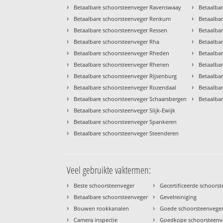
›
›
Betaalbare schoorsteenveger Ravenswaay
Betaalba
›
›
Betaalbare schoorsteenveger Renkum
Betaalba
›
›
Betaalbare schoorsteenveger Ressen
Betaalbar
›
›
Betaalbare schoorsteenveger Rha
Betaalba
›
›
Betaalbare schoorsteenveger Rheden
Betaalba
›
›
Betaalbare schoorsteenveger Rhenen
Betaalba
›
›
Betaalbare schoorsteenveger Rijsenburg
Betaalba
›
›
Betaalbare schoorsteenveger Rozendaal
Betaalba
›
›
Betaalbare schoorsteenveger Schaarsbergen
Betaalba
›
Betaalbare schoorsteenveger Slijk-Ewijk
›
Betaalbare schoorsteenveger Spankeren
›
Betaalbare schoorsteenveger Steenderen
Veel gebruikte vaktermen:
›
›
Beste schoorsteenveger
Gecertificeerde schoors
›
›
Betaalbare schoorsteenveger
Gevelreiniging
›
›
Bouwen rookkanalen
Goede schoorsteenvege
›
›
Camera inspectie
Goedkope schoorsteenv