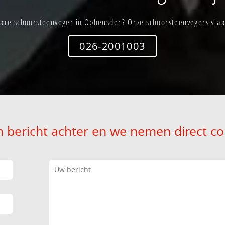
are schoorsteenveger in Opheusden? Onze schoorsteenvegers staan
026-2001003
n bericht achter en we nemen direct co