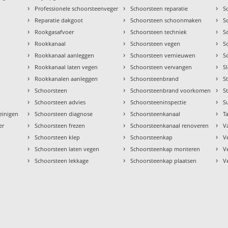
›
›
›
Professionele schoorsteenveger
Schoorsteen reparatie
S
›
›
›
Reparatie dakgoot
Schoorsteen schoonmaken
S
›
›
›
Rookgasafvoer
Schoorsteen techniek
S
›
›
›
Rookkanaal
Schoorsteen vegen
S
›
›
›
Rookkanaal aanleggen
Schoorsteen vernieuwen
S
›
›
›
Rookkanaal laten vegen
Schoorsteen vervangen
S
›
›
›
Rookkanalen aanleggen
Schoorsteenbrand
S
›
›
›
Schoorsteen
Schoorsteenbrand voorkomen
S
›
›
›
Schoorsteen advies
Schoorsteeninspectie
S
›
›
›
einigen
Schoorsteen diagnose
Schoorsteenkanaal
Ta
›
›
›
er
Schoorsteen frezen
Schoorsteenkanaal renoveren
V
›
›
›
Schoorsteen klep
Schoorsteenkap
V
›
›
›
Schoorsteen laten vegen
Schoorsteenkap monteren
V
›
›
›
Schoorsteen lekkage
Schoorsteenkap plaatsen
V