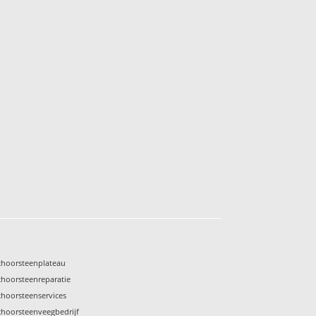
choorsteenplateau
choorsteenreparatie
choorsteenservices
choorsteenveegbedrijf