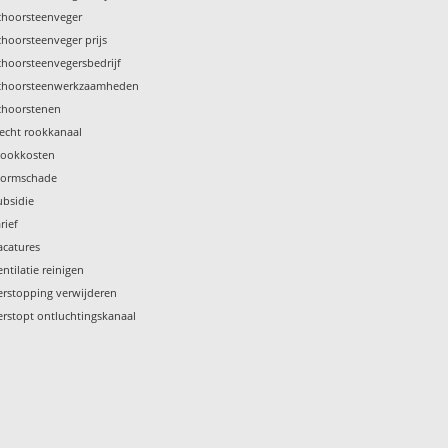
choorsteenveger
choorsteenveger prijs
choorsteenvegersbedrijf
choorsteenwerkzaamheden
choorstenen
lecht rookkanaal
tookkosten
tormschade
ubsidie
rief
acatures
entilatie reinigen
erstopping verwijderen
erstopt ontluchtingskanaal