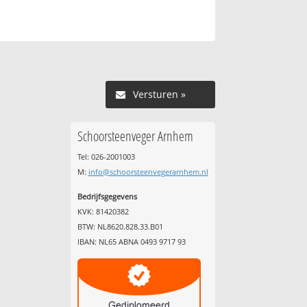
Versturen »
Schoorsteenveger Arnhem
Tel: 026-2001003
M:
info@schoorsteenvegerarnhem.nl
Bedrijfsgegevens
KVK: 81420382
BTW: NL8620.828.33.B01
IBAN: NL65 ABNA 0493 9717 93