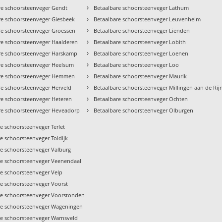
›
re schoorsteenveger Gendt
Betaalbare schoorsteenveger Lathum
›
re schoorsteenveger Giesbeek
Betaalbare schoorsteenveger Leuvenheim
›
re schoorsteenveger Groessen
Betaalbare schoorsteenveger Lienden
›
re schoorsteenveger Haalderen
Betaalbare schoorsteenveger Lobith
›
re schoorsteenveger Harskamp
Betaalbare schoorsteenveger Loenen
›
re schoorsteenveger Heelsum
Betaalbare schoorsteenveger Loo
›
re schoorsteenveger Hemmen
Betaalbare schoorsteenveger Maurik
›
re schoorsteenveger Herveld
Betaalbare schoorsteenveger Millingen aan de Rij
›
re schoorsteenveger Heteren
Betaalbare schoorsteenveger Ochten
›
re schoorsteenveger Heveadorp
Betaalbare schoorsteenveger Olburgen
e schoorsteenveger Terlet
e schoorsteenveger Toldijk
re schoorsteenveger Valburg
re schoorsteenveger Veenendaal
re schoorsteenveger Velp
re schoorsteenveger Voorst
re schoorsteenveger Voorstonden
re schoorsteenveger Wageningen
re schoorsteenveger Warnsveld