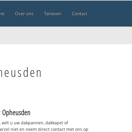
me
Over ons
Tarieven
Contact
pheusden
r
Opheusden
 wilt u uw dakpannen, dakkapel of
arzel niet en neem direct contact met ons op