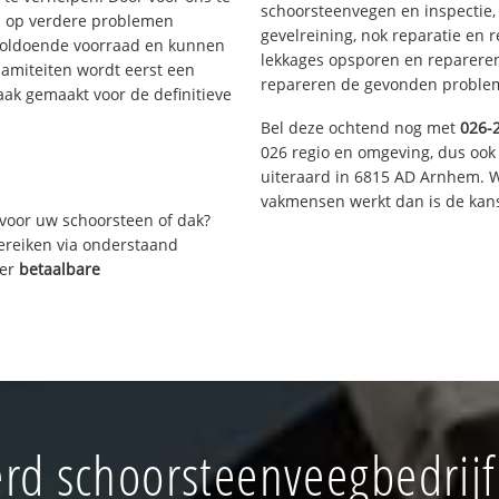
schoorsteenvegen en inspectie,
s op verdere problemen
gevelreining, nok reparatie en 
voldoende voorraad en kunnen
lekkages opsporen en repareren.
lamiteiten wordt eerst een
repareren de gevonden problem
aak gemaakt voor de definitieve
Bel deze ochtend nog met
026-
026 regio en omgeving, dus ook
uiteraard in 6815 AD Arnhem. W
vakmensen werkt dan is de kans
voor uw schoorsteen of dak?
bereiken via onderstaand
ver
betaalbare
rd schoorsteenveegbedrij