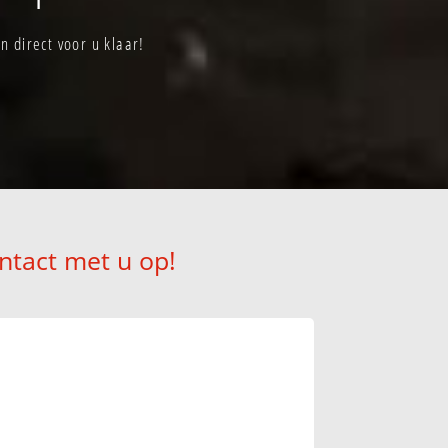
 direct voor u klaar!
ntact met u op!