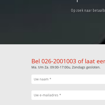
Op zoek naar betaalb
Bel 026-2001003 of laat ee
Ma. t/m Za. 09:00-17:00u, Zondags gesloten.