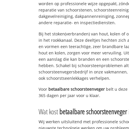
worden op professionele wijze opgepakt, zónd
reparatie van schoorstenen, schoorsteenreinig
dakgevelreiniging, dakpannenreiniging, zon
andere reparatie- en inspectiediensten.
Bij het stoken(verbranden) van hout, kolen of
in het rookkanaal. Deze deeltjes hechten zich
en vormen een teerachtige, zeer brandbare laa
hout en kolen, zorgen voor meer vervuiling. Ui
een aanslag die kan branden en een schoorste
hebben. Schakel bij schoorsteenproblemen alt
schoorsteenvegersbedrijf in onze vakmannen, 
ook schoorstseenlekkages verhelpen.
Voor
betaalbare schoorsteenveger
belt u deze
365 dagen per jaar voor u klaar.
Wat kost
betaalbare schoorsteenveger
Wij werken uitsluitend met professionele sch
nieuwste technologie werken om uw probleem 