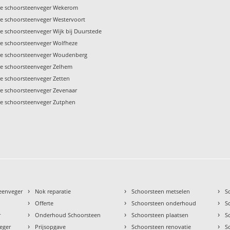
re schoorsteenveger Wekerom
re schoorsteenveger Westervoort
e schoorsteenveger Wijk bij Duurstede
re schoorsteenveger Wolfheze
re schoorsteenveger Woudenberg
re schoorsteenveger Zelhem
re schoorsteenveger Zetten
re schoorsteenveger Zevenaar
re schoorsteenveger Zutphen
›
›
›
teenveger
Nok reparatie
Schoorsteen metselen
S
›
›
›
Offerte
Schoorsteen onderhoud
S
›
›
›
r
Onderhoud Schoorsteen
Schoorsteen plaatsen
S
›
›
›
eger
Prijsopgave
Schoorsteen renovatie
S