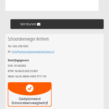
Versturen »
Schoorsteenveger Arnhem
Tel: 026-2001003
M:
info@schoorsteenvegerarnhem.nl
Bedrijfsgegevens
KVK: 81420382
BTW: NL8620.828.33.B01
IBAN: NL65 ABNA 0493 9717 93