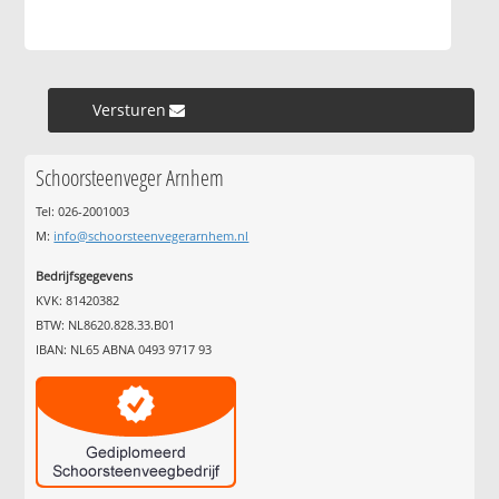
Versturen »
Schoorsteenveger Arnhem
Tel: 026-2001003
M:
info@schoorsteenvegerarnhem.nl
Bedrijfsgegevens
KVK: 81420382
BTW: NL8620.828.33.B01
IBAN: NL65 ABNA 0493 9717 93