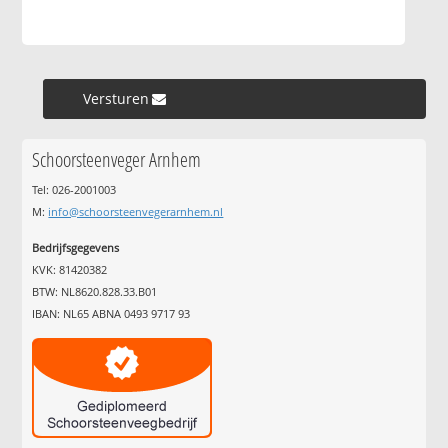
Versturen »
Schoorsteenveger Arnhem
Tel: 026-2001003
M:
info@schoorsteenvegerarnhem.nl
Bedrijfsgegevens
KVK: 81420382
BTW: NL8620.828.33.B01
IBAN: NL65 ABNA 0493 9717 93