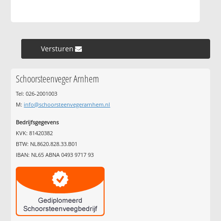
Versturen »
Schoorsteenveger Arnhem
Tel: 026-2001003
M:
info@schoorsteenvegerarnhem.nl
Bedrijfsgegevens
KVK: 81420382
BTW: NL8620.828.33.B01
IBAN: NL65 ABNA 0493 9717 93