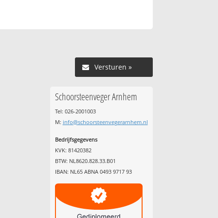
Versturen »
Schoorsteenveger Arnhem
Tel: 026-2001003
M:
info@schoorsteenvegerarnhem.nl
Bedrijfsgegevens
KVK: 81420382
BTW: NL8620.828.33.B01
IBAN: NL65 ABNA 0493 9717 93