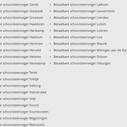
›
re schoorsteenveger Gendt
Betaalbare schoorsteenveger Lathum
›
re schoorsteenveger Giesbeek
Betaalbare schoorsteenveger Leuvenheim
›
re schoorsteenveger Groessen
Betaalbare schoorsteenveger Lienden
›
re schoorsteenveger Haalderen
Betaalbare schoorsteenveger Lobith
›
re schoorsteenveger Harskamp
Betaalbare schoorsteenveger Loenen
›
re schoorsteenveger Heelsum
Betaalbare schoorsteenveger Loo
›
re schoorsteenveger Hemmen
Betaalbare schoorsteenveger Maurik
›
re schoorsteenveger Herveld
Betaalbare schoorsteenveger Millingen aan de Rij
›
re schoorsteenveger Heteren
Betaalbare schoorsteenveger Ochten
›
re schoorsteenveger Heveadorp
Betaalbare schoorsteenveger Olburgen
e schoorsteenveger Terlet
e schoorsteenveger Toldijk
re schoorsteenveger Valburg
re schoorsteenveger Veenendaal
re schoorsteenveger Velp
re schoorsteenveger Voorst
re schoorsteenveger Voorstonden
re schoorsteenveger Wageningen
re schoorsteenveger Warnsveld