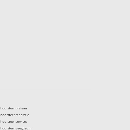
choorsteenplateau
choorsteenreparatie
choorsteenservices
choorsteenveegbedrijf