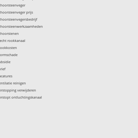
choorsteenveger
choorsteenveger prijs
choorsteenvegersbedrijf
choorsteenwerkzaamheden
choorstenen
lecht rookkanaal
tookkosten
tormschade
ubsidie
rief
acatures
entilatie reinigen
erstopping verwijderen
erstopt ontluchtingskanaal