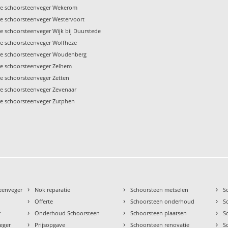
re schoorsteenveger Wekerom
re schoorsteenveger Westervoort
e schoorsteenveger Wijk bij Duurstede
re schoorsteenveger Wolfheze
re schoorsteenveger Woudenberg
re schoorsteenveger Zelhem
re schoorsteenveger Zetten
re schoorsteenveger Zevenaar
re schoorsteenveger Zutphen
›
›
›
teenveger
Nok reparatie
Schoorsteen metselen
S
›
›
›
Offerte
Schoorsteen onderhoud
S
›
›
›
r
Onderhoud Schoorsteen
Schoorsteen plaatsen
S
›
›
›
eger
Prijsopgave
Schoorsteen renovatie
S