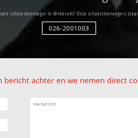
bare schoorsteenveger in Wekerom? Onze schoorsteenvegers staan 
026-2001003
n bericht achter en we nemen direct co