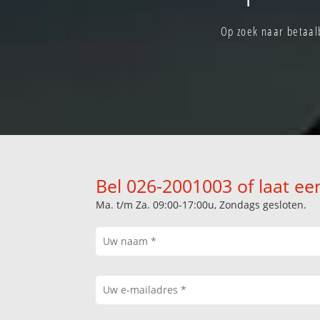
Op zoek naar betaal
Bel 026-2001003 of laat ee
Ma. t/m Za. 09:00-17:00u, Zondags gesloten.