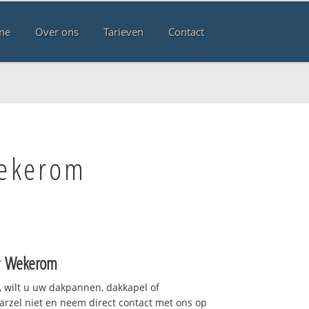
me
Over ons
Tarieven
Contact
Wekerom
r
Wekerom
 wilt u uw dakpannen, dakkapel of
arzel niet en neem direct contact met ons op