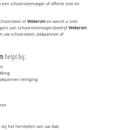
u een schoorsteenveger of offerte snel en
choorsteen in
Wekerom
en wenst u snel
egers van schoorsteenvegersbedrijf
Wekerom
 om uw schoorsteen, dakpannen of
om
helpt bij:
ie
kking
akpannen reiniging
ren
bij het herstellen van uw dak,