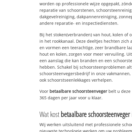
worden op professionele wijze opgepakt, zónd
reparatie van schoorstenen, schoorsteenreinig
dakgevelreiniging, dakpannenreiniging, zon
andere reparatie- en inspectiediensten.
Bij het stoken(verbranden) van hout, kolen of
in het rookkanaal. Deze deeltjes hechten zich
en vormen een teerachtige, zeer brandbare laa
hout en kolen, zorgen voor meer vervuiling. Ui
een aanslag die kan branden en een schoorste
hebben. Schakel bij schoorsteenproblemen alt
schoorsteenvegersbedrijf in onze vakmannen, 
ook schoorstseenlekkages verhelpen.
Voor
betaalbare schoorsteenveger
belt u dez
365 dagen per jaar voor u klaar.
Wat kost
betaalbare schoorsteenveger
Wij werken uitsluitend met professionele sch
nieuwste technologie werken om uw probleem 