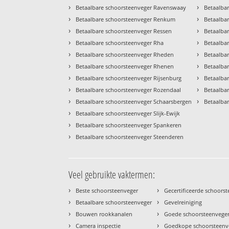
›
›
Betaalbare schoorsteenveger Ravenswaay
Betaalba
›
›
Betaalbare schoorsteenveger Renkum
Betaalba
›
›
Betaalbare schoorsteenveger Ressen
Betaalbar
›
›
Betaalbare schoorsteenveger Rha
Betaalba
›
›
Betaalbare schoorsteenveger Rheden
Betaalba
›
›
Betaalbare schoorsteenveger Rhenen
Betaalba
›
›
Betaalbare schoorsteenveger Rijsenburg
Betaalba
›
›
Betaalbare schoorsteenveger Rozendaal
Betaalba
›
›
Betaalbare schoorsteenveger Schaarsbergen
Betaalba
›
Betaalbare schoorsteenveger Slijk-Ewijk
›
Betaalbare schoorsteenveger Spankeren
›
Betaalbare schoorsteenveger Steenderen
Veel gebruikte vaktermen:
›
›
Beste schoorsteenveger
Gecertificeerde schoors
›
›
Betaalbare schoorsteenveger
Gevelreiniging
›
›
Bouwen rookkanalen
Goede schoorsteenvege
›
›
Camera inspectie
Goedkope schoorsteenv