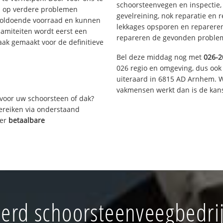
schoorsteenvegen en inspectie,
s op verdere problemen
gevelreining, nok reparatie en 
voldoende voorraad en kunnen
lekkages opsporen en repareren.
lamiteiten wordt eerst een
repareren de gevonden problem
aak gemaakt voor de definitieve
Bel deze middag nog met
026-2
026 regio en omgeving, dus ook
uiteraard in 6815 AD Arnhem. W
vakmensen werkt dan is de kans
voor uw schoorsteen of dak?
bereiken via onderstaand
ver
betaalbare
erd schoorsteenveegbedri