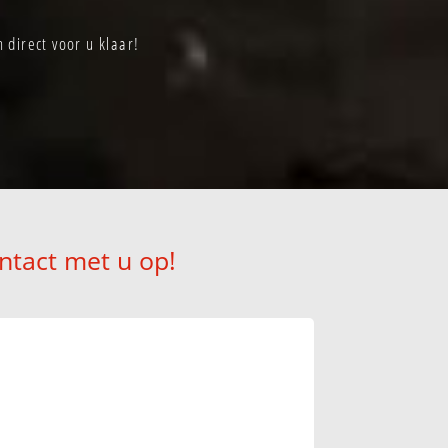
direct voor u klaar!
ntact met u op!