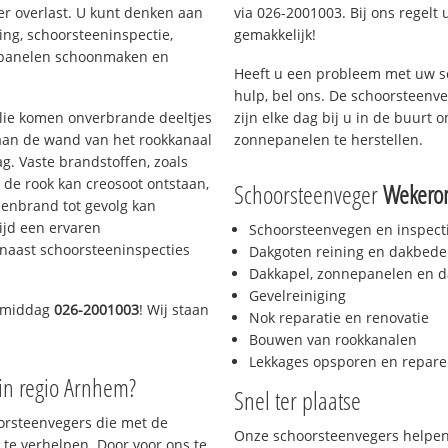
er overlast. U kunt denken aan
via 026-2001003. Bij ons regelt 
ing, schoorsteeninspectie,
gemakkelijk!
nepanelen schoonmaken en
Heeft u een probleem met uw s
hulp, bel ons. De schoorsteenv
 olie komen onverbrande deeltjes
zijn elke dag bij u in de buurt
 aan de wand van het rookkanaal
zonnepanelen te herstellen.
g. Vaste brandstoffen, zoals
t de rook kan creosoot ontstaan,
Schoorsteenveger
Weker
enbrand tot gevolg kan
ijd een ervaren
Schoorsteenvegen en inspect
naast schoorsteeninspecties
Dakgoten reining en dakbede
Dakkapel, zonnepanelen en d
Gevelreiniging
e middag
026-2001003
! Wij staan
Nok reparatie en renovatie
Bouwen van rookkanalen
Lekkages opsporen en repare
in regio Arnhem?
Snel ter plaatse
oorsteenvegers die met de
Onze schoorsteenvegers helpen 
te verhelpen. Door voor ons te