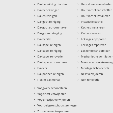
›
›
Dakbedekking plat dak
Herstel werkzaamheden
›
›
Dakbedekkingen
Houtkachel aanschaffen
›
›
Daken reinigen
Houtkachel installeren
›
›
Dakgoot reiniging
Installatie kachel
›
›
Dakgoot schoonmaken
Kachels installeren
›
›
Dakgoten reiniging
Kachels leveren
›
›
Dakherstel
Lekkages opsporen
›
›
Dakkapel reinigen
Lekkages repareren
›
›
Dakkapel reiniging
Lekkende schoorsteen
›
›
Dakkapel renovatie
Mechanische ventilatie r
›
›
Dakkapel schoonmaken
Meester schoorsteenveg
›
›
Dakleer
Montage lichtkoepels
›
›
Dakpannen reinigen
Nest verwijderen
›
›
Flexim dakmortel
Nok renovatie
›
Voegwerk schoorsteen
›
Vogelnest verwijderen
›
Vogelnestjes verwijderen
›
Voordeligste schoorsteenveger
›
Zonnepaneel inspecteren