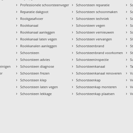
›
›
›
Professionele schoorsteenveger
Schoorsteen reparatie
S
›
›
›
Reparatie dakgoot
Schoorsteen schoonmaken
S
›
›
›
Rookgasafvoer
Schoorsteen techniek
S
›
›
›
Rookkanaal
Schoorsteen vegen
S
›
›
›
Rookkanaal aanleggen
Schoorsteen vernieuwen
S
›
›
›
Rookkanaal laten vegen
Schoorsteen vervangen
S
›
›
›
Rookkanalen aanleggen
Schoorsteenbrand
S
›
›
›
Schoorsteen
Schoorsteenbrand voorkomen
S
›
›
›
Schoorsteen advies
Schoorsteeninspectie
S
›
›
›
einigen
Schoorsteen diagnose
Schoorsteenkanaal
Ta
›
›
›
er
Schoorsteen frezen
Schoorsteenkanaal renoveren
V
›
›
›
Schoorsteen klep
Schoorsteenkap
V
›
›
›
Schoorsteen laten vegen
Schoorsteenkap monteren
V
›
›
›
Schoorsteen lekkage
Schoorsteenkap plaatsen
V