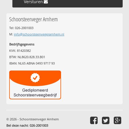
Versturen »
Schoorsteenveger Arnhem
Tel: 026-2001003
M:
info@schoorsteenvegerarnhem.nl
Bedrijfsgegevens
KVK: 81420382
BTW: NL8620.828.33.B01
IBAN: NL65 ABNA 0493 9717 93
© 2026 - Schoorsteenveger Arnhem
Bel deze nacht
:
026-2001003