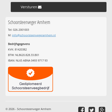
Versturen »
Schoorsteenveger Arnhem
Tel: 026-2001003
M:
info@schoorsteenvegerarnhem.nl
Bedrijfsgegevens
KVK: 81420382
BTW: NL8620.828.33.B01
IBAN: NL65 ABNA 0493 9717 93
© 2026 - Schoorsteenveger Arnhem