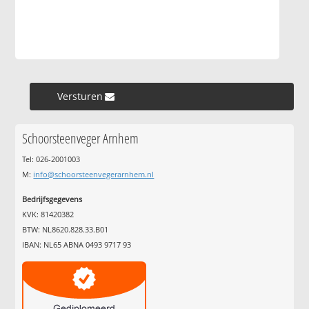
Versturen »
Schoorsteenveger Arnhem
Tel: 026-2001003
M:
info@schoorsteenvegerarnhem.nl
Bedrijfsgegevens
KVK: 81420382
BTW: NL8620.828.33.B01
IBAN: NL65 ABNA 0493 9717 93