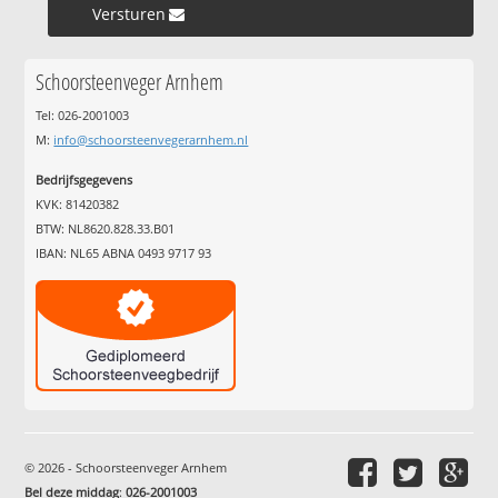
Versturen »
Schoorsteenveger Arnhem
Tel: 026-2001003
M:
info@schoorsteenvegerarnhem.nl
Bedrijfsgegevens
KVK: 81420382
BTW: NL8620.828.33.B01
IBAN: NL65 ABNA 0493 9717 93
© 2026 - Schoorsteenveger Arnhem
Bel deze middag
:
026-2001003