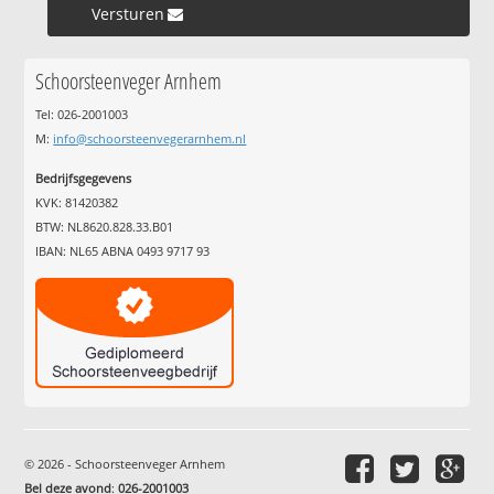
Versturen »
Schoorsteenveger Arnhem
Tel: 026-2001003
M:
info@schoorsteenvegerarnhem.nl
Bedrijfsgegevens
KVK: 81420382
BTW: NL8620.828.33.B01
IBAN: NL65 ABNA 0493 9717 93
© 2026 - Schoorsteenveger Arnhem
Bel deze avond
:
026-2001003