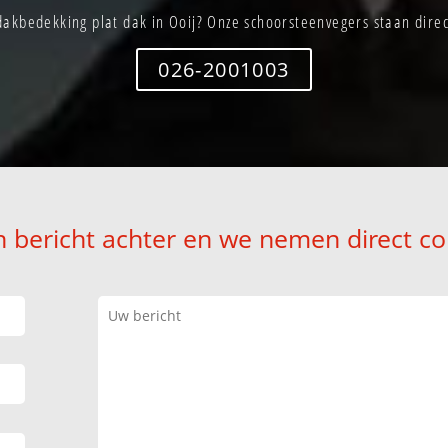
akbedekking plat dak in Ooij? Onze schoorsteenvegers staan direc
026-2001003
n bericht achter en we nemen direct co