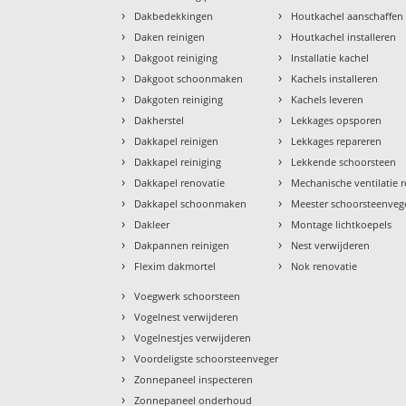
›
›
Dakbedekkingen
Houtkachel aanschaffen
›
›
Daken reinigen
Houtkachel installeren
›
›
Dakgoot reiniging
Installatie kachel
›
›
Dakgoot schoonmaken
Kachels installeren
›
›
Dakgoten reiniging
Kachels leveren
›
›
Dakherstel
Lekkages opsporen
›
›
Dakkapel reinigen
Lekkages repareren
›
›
Dakkapel reiniging
Lekkende schoorsteen
›
›
Dakkapel renovatie
Mechanische ventilatie r
›
›
Dakkapel schoonmaken
Meester schoorsteenveg
›
›
Dakleer
Montage lichtkoepels
›
›
Dakpannen reinigen
Nest verwijderen
›
›
Flexim dakmortel
Nok renovatie
›
Voegwerk schoorsteen
›
Vogelnest verwijderen
›
Vogelnestjes verwijderen
›
Voordeligste schoorsteenveger
›
Zonnepaneel inspecteren
›
Zonnepaneel onderhoud