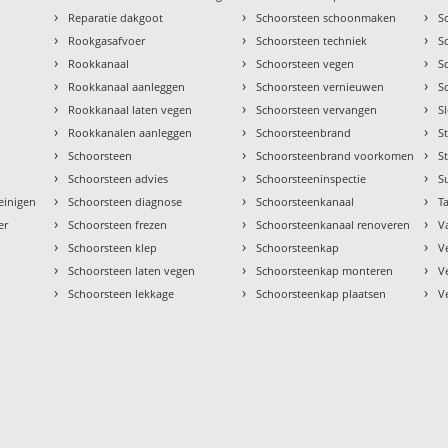
›
›
›
Reparatie dakgoot
Schoorsteen schoonmaken
S
›
›
›
Rookgasafvoer
Schoorsteen techniek
S
›
›
›
Rookkanaal
Schoorsteen vegen
S
›
›
›
Rookkanaal aanleggen
Schoorsteen vernieuwen
S
›
›
›
Rookkanaal laten vegen
Schoorsteen vervangen
S
›
›
›
Rookkanalen aanleggen
Schoorsteenbrand
S
›
›
›
Schoorsteen
Schoorsteenbrand voorkomen
S
›
›
›
Schoorsteen advies
Schoorsteeninspectie
S
›
›
›
einigen
Schoorsteen diagnose
Schoorsteenkanaal
Ta
›
›
›
er
Schoorsteen frezen
Schoorsteenkanaal renoveren
V
›
›
›
Schoorsteen klep
Schoorsteenkap
V
›
›
›
Schoorsteen laten vegen
Schoorsteenkap monteren
V
›
›
›
Schoorsteen lekkage
Schoorsteenkap plaatsen
V