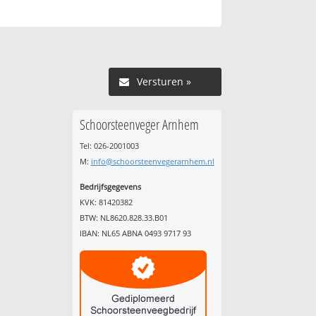
Versturen »
Schoorsteenveger Arnhem
Tel: 026-2001003
M:
info@schoorsteenvegerarnhem.nl
Bedrijfsgegevens
KVK: 81420382
BTW: NL8620.828.33.B01
IBAN: NL65 ABNA 0493 9717 93