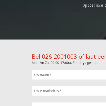
Op zoek naar d
Bel 026-2001003 of laat ee
Ma. t/m Za. 09:00-17:00u, Zondags gesloten.