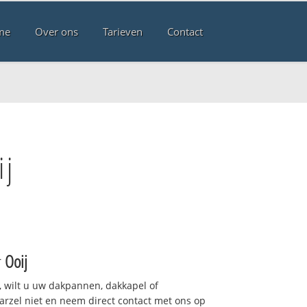
me
Over ons
Tarieven
Contact
ij
r
Ooij
 wilt u uw dakpannen, dakkapel of
arzel niet en neem direct contact met ons op