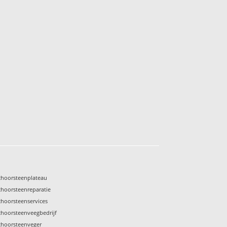
choorsteenplateau
choorsteenreparatie
choorsteenservices
choorsteenveegbedrijf
choorsteenveger