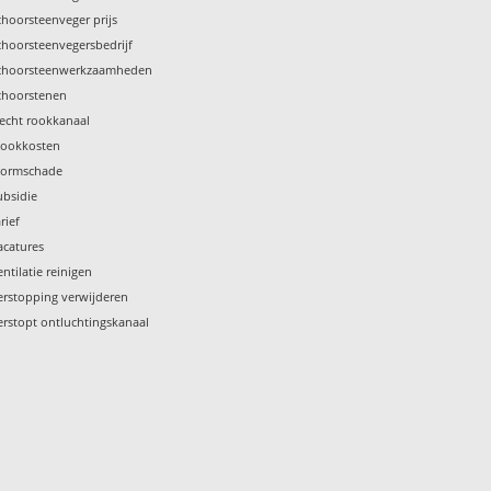
choorsteenveger prijs
choorsteenvegersbedrijf
choorsteenwerkzaamheden
choorstenen
lecht rookkanaal
tookkosten
tormschade
ubsidie
rief
acatures
entilatie reinigen
erstopping verwijderen
erstopt ontluchtingskanaal