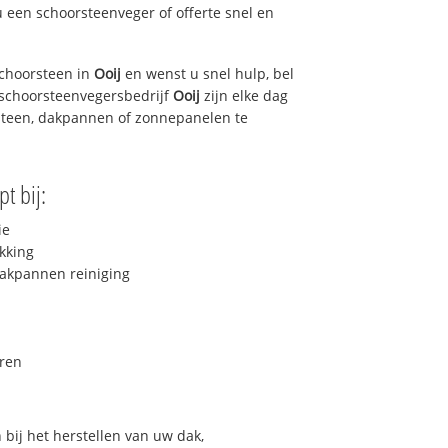
u een schoorsteenveger of offerte snel en
choorsteen in
Ooij
en wenst u snel hulp, bel
 schoorsteenvegersbedrijf
Ooij
zijn elke dag
steen, dakpannen of zonnepanelen te
t bij:
ie
kking
akpannen reiniging
ren
bij het herstellen van uw dak,