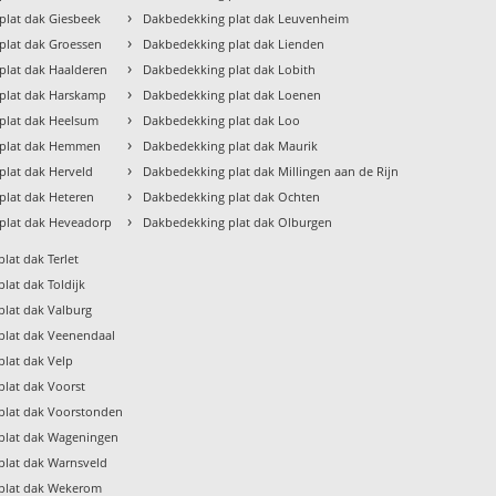
›
plat dak Giesbeek
Dakbedekking plat dak Leuvenheim
›
plat dak Groessen
Dakbedekking plat dak Lienden
›
plat dak Haalderen
Dakbedekking plat dak Lobith
›
plat dak Harskamp
Dakbedekking plat dak Loenen
›
plat dak Heelsum
Dakbedekking plat dak Loo
›
 plat dak Hemmen
Dakbedekking plat dak Maurik
›
plat dak Herveld
Dakbedekking plat dak Millingen aan de Rijn
›
plat dak Heteren
Dakbedekking plat dak Ochten
›
plat dak Heveadorp
Dakbedekking plat dak Olburgen
lat dak Terlet
lat dak Toldijk
lat dak Valburg
plat dak Veenendaal
lat dak Velp
lat dak Voorst
plat dak Voorstonden
plat dak Wageningen
plat dak Warnsveld
plat dak Wekerom