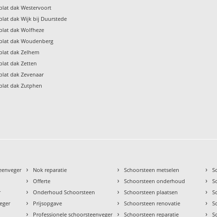
lat dak Westervoort
lat dak Wijk bij Duurstede
plat dak Wolfheze
plat dak Woudenberg
plat dak Zelhem
lat dak Zetten
plat dak Zevenaar
plat dak Zutphen
›
›
›
teenveger
Nok reparatie
Schoorsteen metselen
S
›
›
›
Offerte
Schoorsteen onderhoud
S
›
›
›
r
Onderhoud Schoorsteen
Schoorsteen plaatsen
S
›
›
›
eger
Prijsopgave
Schoorsteen renovatie
S
›
›
›
Professionele schoorsteenveger
Schoorsteen reparatie
S