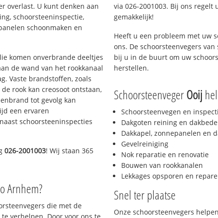
er overlast. U kunt denken aan
via 026-2001003. Bij ons regelt 
ing, schoorsteeninspectie,
gemakkelijk!
nepanelen schoonmaken en
Heeft u een probleem met uw s
ons. De schoorsteenvegers van
 olie komen onverbrande deeltjes
bij u in de buurt om uw schoor
 aan de wand van het rookkanaal
herstellen.
g. Vaste brandstoffen, zoals
t de rook kan creosoot ontstaan,
Schoorsteenveger
Ooij
help
enbrand tot gevolg kan
ijd een ervaren
Schoorsteenvegen en inspect
naast schoorsteeninspecties
Dakgoten reining en dakbede
Dakkapel, zonnepanelen en d
Gevelreiniging
ag
026-2001003
! Wij staan 365
Nok reparatie en renovatie
Bouwen van rookkanalen
Lekkages opsporen en repare
io Arnhem?
Snel ter plaatse
oorsteenvegers die met de
Onze schoorsteenvegers helpen 
te verhelpen. Door voor ons te