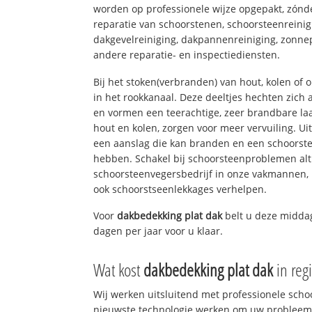
worden op professionele wijze opgepakt, zónd
reparatie van schoorstenen, schoorsteenreinig
dakgevelreiniging, dakpannenreiniging, zon
andere reparatie- en inspectiediensten.
Bij het stoken(verbranden) van hout, kolen of
in het rookkanaal. Deze deeltjes hechten zich
en vormen een teerachtige, zeer brandbare laa
hout en kolen, zorgen voor meer vervuiling. Ui
een aanslag die kan branden en een schoorste
hebben. Schakel bij schoorsteenproblemen alt
schoorsteenvegersbedrijf in onze vakmannen, 
ook schoorstseenlekkages verhelpen.
Voor
dakbedekking plat dak
belt u deze midd
dagen per jaar voor u klaar.
Wat kost
dakbedekking plat dak
in reg
Wij werken uitsluitend met professionele sch
nieuwste technologie werken om uw probleem 