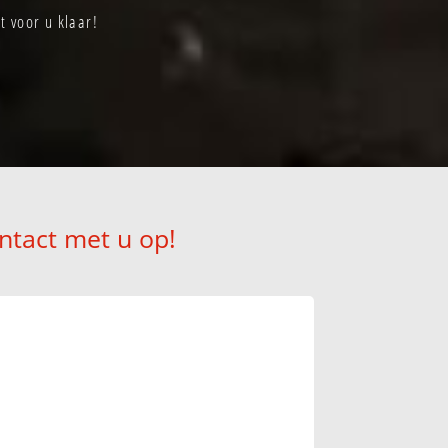
t voor u klaar!
ntact met u op!