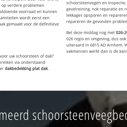
schoorsteenvegen en inspectie,
s op verdere problemen
gevelreining, nok reparatie en 
voldoende voorraad en kunnen
lekkages opsporen en repareren.
lamiteiten wordt eerst een
repareren de gevonden problem
aak gemaakt voor de definitieve
Bel deze middag nog met
026-2
026 regio en omgeving, dus ook
uiteraard in 6815 AD Arnhem. W
vakmensen werkt dan is de kans
voor uw schoorsteen of dak?
bereiken via onderstaand
ver
dakbedekking plat dak
.
meerd schoorsteenveegbedr