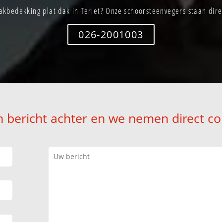
kbedekking plat dak in Terlet? Onze schoorsteenvegers staan dire
026-2001003
n bericht achter en we nemen direct co