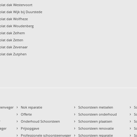
lat dak Westervoort
lat dak Wijk bij Duurstede
plat dak Wolfheze
plat dak Woudenberg
plat dak Zelhem
lat dak Zetten
plat dak Zevenaar
plat dak Zutphen
›
›
›
teenveger
Nok reparatie
Schoorsteen metselen
S
›
›
›
Offerte
Schoorsteen onderhoud
S
›
›
›
r
Onderhoud Schoorsteen
Schoorsteen plaatsen
S
›
›
›
eger
Prijsopgave
Schoorsteen renovatie
S
›
›
›
Professionele schoorsteenveger
Schoorsteen reparatie
S