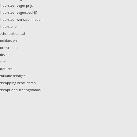
choorsteenveger prijs
choorsteenvegersbedrijf
choorsteenwerkzaamheden
choorstenen
lecht rookkanaal
tookkosten
tormschade
ubsidie
rief
acatures
entilatie reinigen
erstopping verwijderen
erstopt ontluchtingskanaal