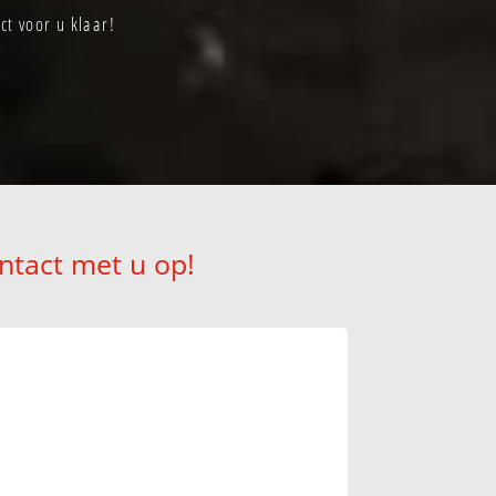
ct voor u klaar!
ntact met u op!