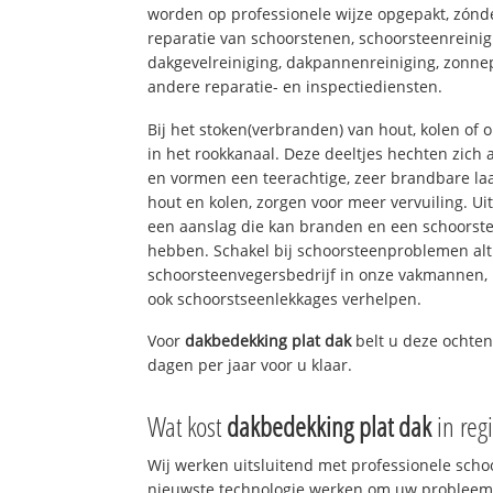
worden op professionele wijze opgepakt, zónd
reparatie van schoorstenen, schoorsteenreinig
dakgevelreiniging, dakpannenreiniging, zon
andere reparatie- en inspectiediensten.
Bij het stoken(verbranden) van hout, kolen of
in het rookkanaal. Deze deeltjes hechten zich
en vormen een teerachtige, zeer brandbare laa
hout en kolen, zorgen voor meer vervuiling. Ui
een aanslag die kan branden en een schoorste
hebben. Schakel bij schoorsteenproblemen alt
schoorsteenvegersbedrijf in onze vakmannen, 
ook schoorstseenlekkages verhelpen.
Voor
dakbedekking plat dak
belt u deze ochte
dagen per jaar voor u klaar.
Wat kost
dakbedekking plat dak
in reg
Wij werken uitsluitend met professionele sch
nieuwste technologie werken om uw probleem 