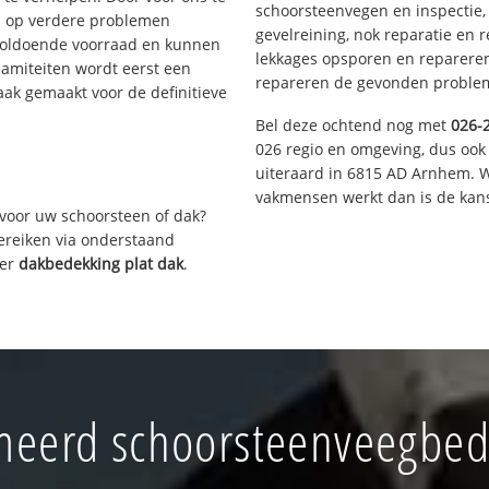
schoorsteenvegen en inspectie,
s op verdere problemen
gevelreining, nok reparatie en 
voldoende voorraad en kunnen
lekkages opsporen en repareren.
lamiteiten wordt eerst een
repareren de gevonden problem
aak gemaakt voor de definitieve
Bel deze ochtend nog met
026-
026 regio en omgeving, dus ook
uiteraard in 6815 AD Arnhem. W
vakmensen werkt dan is de kans
voor uw schoorsteen of dak?
bereiken via onderstaand
ver
dakbedekking plat dak
.
eerd schoorsteenveegbedri