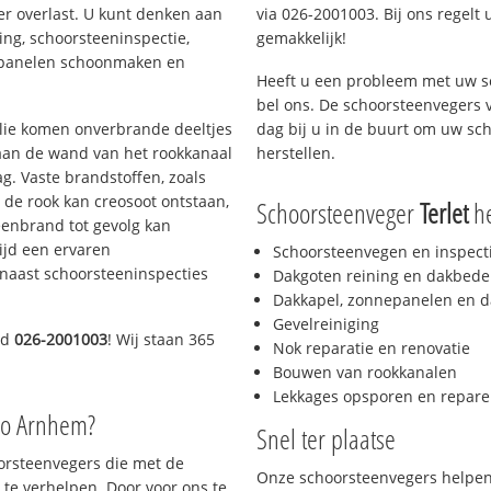
er overlast. U kunt denken aan
via 026-2001003. Bij ons regelt 
ing, schoorsteeninspectie,
gemakkelijk!
nepanelen schoonmaken en
Heeft u een probleem met uw s
bel ons. De schoorsteenvegers 
 olie komen onverbrande deeltjes
dag bij u in de buurt om uw sc
 aan de wand van het rookkanaal
herstellen.
g. Vaste brandstoffen, zoals
t de rook kan creosoot ontstaan,
Schoorsteenveger
Terlet
he
enbrand tot gevolg kan
ijd een ervaren
Schoorsteenvegen en inspect
naast schoorsteeninspecties
Dakgoten reining en dakbede
Dakkapel, zonnepanelen en d
Gevelreiniging
nd
026-2001003
! Wij staan 365
Nok reparatie en renovatie
Bouwen van rookkanalen
Lekkages opsporen en repare
io Arnhem?
Snel ter plaatse
oorsteenvegers die met de
Onze schoorsteenvegers helpen 
te verhelpen. Door voor ons te