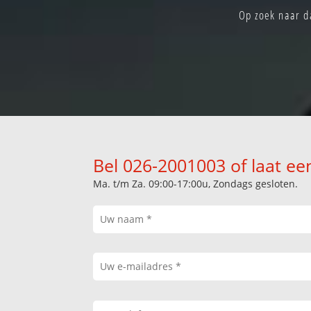
Op zoek naar da
Bel 026-2001003 of laat ee
Ma. t/m Za. 09:00-17:00u, Zondags gesloten.