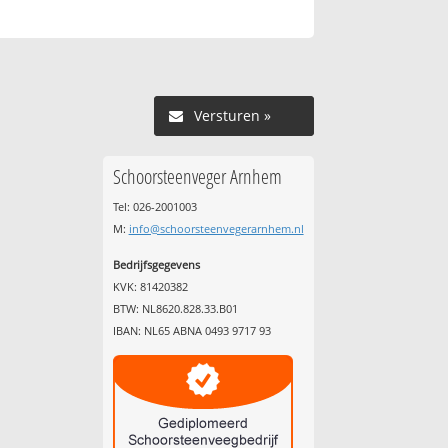
Versturen »
Schoorsteenveger Arnhem
Tel: 026-2001003
M:
info@schoorsteenvegerarnhem.nl
Bedrijfsgegevens
KVK: 81420382
BTW: NL8620.828.33.B01
IBAN: NL65 ABNA 0493 9717 93