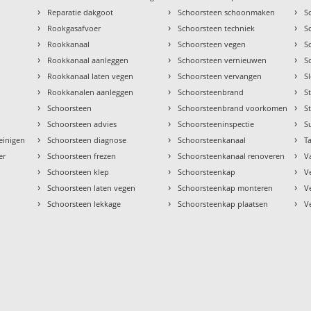
›
›
›
Reparatie dakgoot
Schoorsteen schoonmaken
S
›
›
›
Rookgasafvoer
Schoorsteen techniek
S
›
›
›
Rookkanaal
Schoorsteen vegen
S
›
›
›
Rookkanaal aanleggen
Schoorsteen vernieuwen
S
›
›
›
Rookkanaal laten vegen
Schoorsteen vervangen
S
›
›
›
Rookkanalen aanleggen
Schoorsteenbrand
S
›
›
›
Schoorsteen
Schoorsteenbrand voorkomen
S
›
›
›
Schoorsteen advies
Schoorsteeninspectie
S
›
›
›
einigen
Schoorsteen diagnose
Schoorsteenkanaal
Ta
›
›
›
er
Schoorsteen frezen
Schoorsteenkanaal renoveren
V
›
›
›
Schoorsteen klep
Schoorsteenkap
V
›
›
›
Schoorsteen laten vegen
Schoorsteenkap monteren
V
›
›
›
Schoorsteen lekkage
Schoorsteenkap plaatsen
V