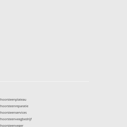
choorsteenplateau
choorsteenreparatie
choorsteenservices
choorsteenveegbedrijf
choorsteenveger