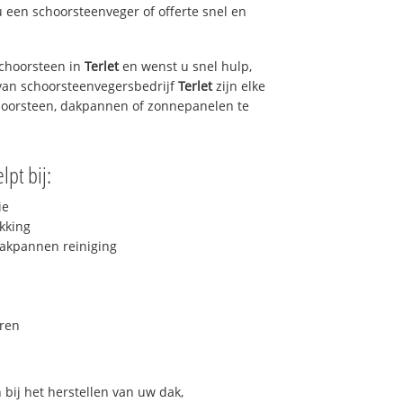
u een schoorsteenveger of offerte snel en
choorsteen in
Terlet
en wenst u snel hulp,
van schoorsteenvegersbedrijf
Terlet
zijn elke
hoorsteen, dakpannen of zonnepanelen te
lpt bij:
ie
kking
akpannen reiniging
ren
bij het herstellen van uw dak,