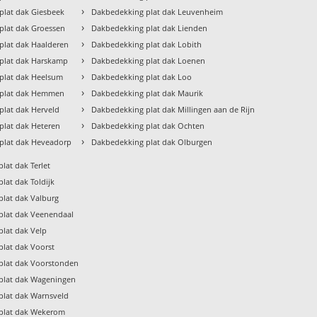
›
plat dak Giesbeek
Dakbedekking plat dak Leuvenheim
›
plat dak Groessen
Dakbedekking plat dak Lienden
›
plat dak Haalderen
Dakbedekking plat dak Lobith
›
plat dak Harskamp
Dakbedekking plat dak Loenen
›
plat dak Heelsum
Dakbedekking plat dak Loo
›
 plat dak Hemmen
Dakbedekking plat dak Maurik
›
plat dak Herveld
Dakbedekking plat dak Millingen aan de Rijn
›
plat dak Heteren
Dakbedekking plat dak Ochten
›
plat dak Heveadorp
Dakbedekking plat dak Olburgen
lat dak Terlet
lat dak Toldijk
lat dak Valburg
plat dak Veenendaal
lat dak Velp
lat dak Voorst
plat dak Voorstonden
plat dak Wageningen
plat dak Warnsveld
plat dak Wekerom