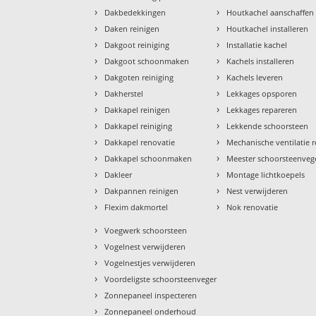
›
›
Dakbedekkingen
Houtkachel aanschaffen
›
›
Daken reinigen
Houtkachel installeren
›
›
Dakgoot reiniging
Installatie kachel
›
›
Dakgoot schoonmaken
Kachels installeren
›
›
Dakgoten reiniging
Kachels leveren
›
›
Dakherstel
Lekkages opsporen
›
›
Dakkapel reinigen
Lekkages repareren
›
›
Dakkapel reiniging
Lekkende schoorsteen
›
›
Dakkapel renovatie
Mechanische ventilatie r
›
›
Dakkapel schoonmaken
Meester schoorsteenveg
›
›
Dakleer
Montage lichtkoepels
›
›
Dakpannen reinigen
Nest verwijderen
›
›
Flexim dakmortel
Nok renovatie
›
Voegwerk schoorsteen
›
Vogelnest verwijderen
›
Vogelnestjes verwijderen
›
Voordeligste schoorsteenveger
›
Zonnepaneel inspecteren
›
Zonnepaneel onderhoud