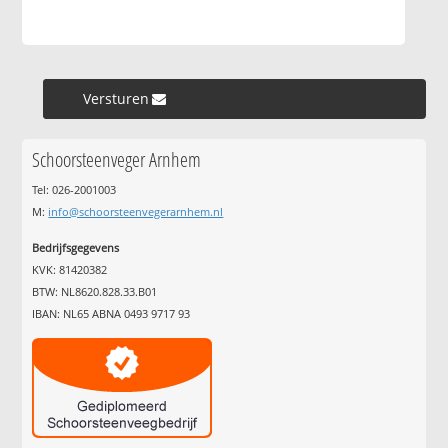
Versturen »
Schoorsteenveger Arnhem
Tel: 026-2001003
M:
info@schoorsteenvegerarnhem.nl
Bedrijfsgegevens
KVK: 81420382
BTW: NL8620.828.33.B01
IBAN: NL65 ABNA 0493 9717 93