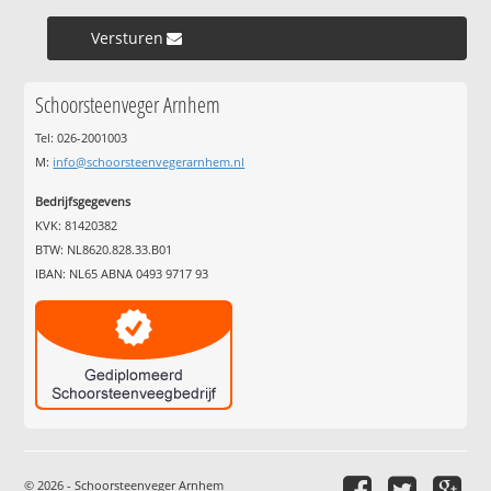
Versturen »
Schoorsteenveger Arnhem
Tel: 026-2001003
M:
info@schoorsteenvegerarnhem.nl
Bedrijfsgegevens
KVK: 81420382
BTW: NL8620.828.33.B01
IBAN: NL65 ABNA 0493 9717 93
© 2026 - Schoorsteenveger Arnhem