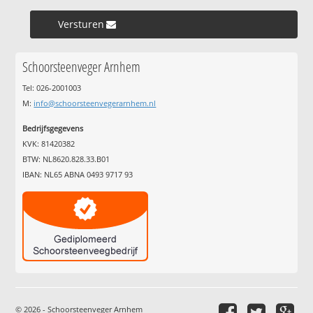
Versturen »
Schoorsteenveger Arnhem
Tel: 026-2001003
M:
info@schoorsteenvegerarnhem.nl
Bedrijfsgegevens
KVK: 81420382
BTW: NL8620.828.33.B01
IBAN: NL65 ABNA 0493 9717 93
© 2026 - Schoorsteenveger Arnhem