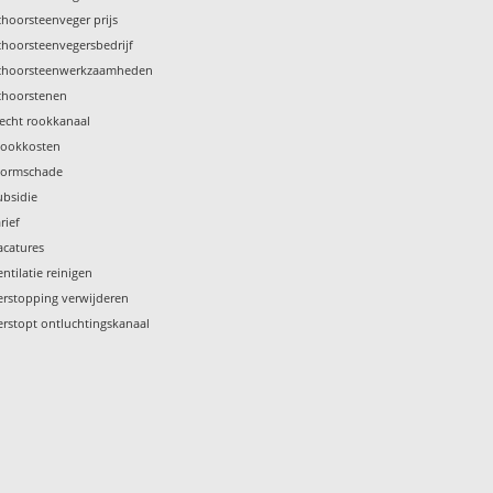
choorsteenveger prijs
choorsteenvegersbedrijf
choorsteenwerkzaamheden
choorstenen
lecht rookkanaal
tookkosten
tormschade
ubsidie
rief
acatures
entilatie reinigen
erstopping verwijderen
erstopt ontluchtingskanaal