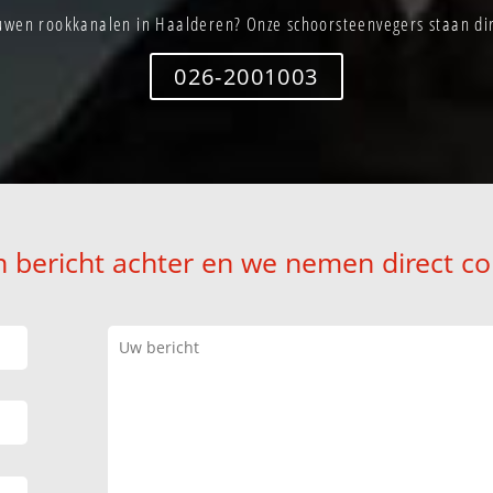
wen rookkanalen in Haalderen? Onze schoorsteenvegers staan dir
026-2001003
n bericht achter en we nemen direct co