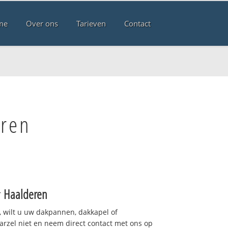
me
Over ons
Tarieven
Contact
ren
r
Haalderen
 wilt u uw dakpannen, dakkapel of
arzel niet en neem direct contact met ons op