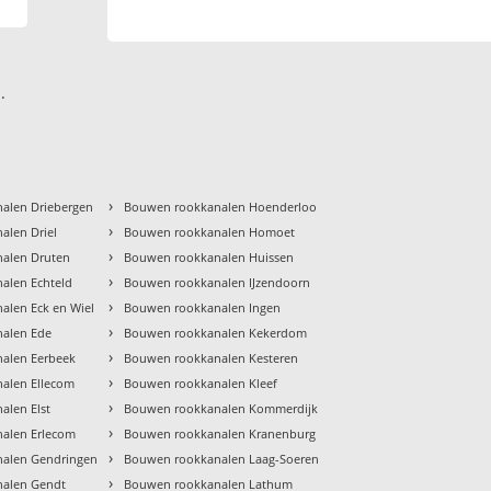
.
›
alen Driebergen
Bouwen rookkanalen Hoenderloo
›
alen Driel
Bouwen rookkanalen Homoet
›
alen Druten
Bouwen rookkanalen Huissen
›
alen Echteld
Bouwen rookkanalen IJzendoorn
›
alen Eck en Wiel
Bouwen rookkanalen Ingen
›
alen Ede
Bouwen rookkanalen Kekerdom
›
alen Eerbeek
Bouwen rookkanalen Kesteren
›
alen Ellecom
Bouwen rookkanalen Kleef
›
alen Elst
Bouwen rookkanalen Kommerdijk
›
alen Erlecom
Bouwen rookkanalen Kranenburg
›
alen Gendringen
Bouwen rookkanalen Laag-Soeren
›
alen Gendt
Bouwen rookkanalen Lathum