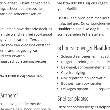
er overlast. U kunt denken aan
via 026-2001003. Bij ons regelt 
ing, schoorsteeninspectie,
gemakkelijk!
nepanelen schoonmaken en
Heeft u een probleem met uw s
hulp, bel ons. De schoorsteenv
 olie komen onverbrande deeltjes
Haalderen
zijn elke dag bij u 
 aan de wand van het rookkanaal
zonnepanelen te herstellen.
g. Vaste brandstoffen, zoals
t de rook kan creosoot ontstaan,
Schoorsteenveger
Haalde
enbrand tot gevolg kan
ijd een ervaren
Schoorsteenvegen en inspect
naast schoorsteeninspecties
Dakgoten reining en dakbede
Dakkapel, zonnepanelen en d
Gevelreiniging
26-2001003
! Wij staan 365
Nok reparatie en renovatie
Bouwen van rookkanalen
Lekkages opsporen en repare
o Arnhem?
Snel ter plaatse
oorsteenvegers die met de
Onze schoorsteenvegers helpen 
te verhelpen. Door voor ons te