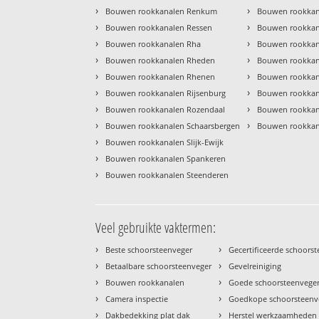
›
›
Bouwen rookkanalen Renkum
Bouwen rookkan
›
›
Bouwen rookkanalen Ressen
Bouwen rookkana
›
›
Bouwen rookkanalen Rha
Bouwen rookkan
›
›
Bouwen rookkanalen Rheden
Bouwen rookka
›
›
Bouwen rookkanalen Rhenen
Bouwen rookkan
›
›
Bouwen rookkanalen Rijsenburg
Bouwen rookkan
›
›
Bouwen rookkanalen Rozendaal
Bouwen rookkan
›
›
Bouwen rookkanalen Schaarsbergen
Bouwen rookkan
›
Bouwen rookkanalen Slijk-Ewijk
›
Bouwen rookkanalen Spankeren
›
Bouwen rookkanalen Steenderen
Veel gebruikte vaktermen:
›
›
Beste schoorsteenveger
Gecertificeerde schoors
›
›
Betaalbare schoorsteenveger
Gevelreiniging
›
›
Bouwen rookkanalen
Goede schoorsteenvege
›
›
Camera inspectie
Goedkope schoorsteenv
›
›
Dakbedekking plat dak
Herstel werkzaamheden