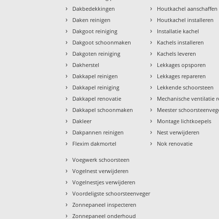
›
›
Dakbedekkingen
Houtkachel aanschaffen
›
›
Daken reinigen
Houtkachel installeren
›
›
Dakgoot reiniging
Installatie kachel
›
›
Dakgoot schoonmaken
Kachels installeren
›
›
Dakgoten reiniging
Kachels leveren
›
›
Dakherstel
Lekkages opsporen
›
›
Dakkapel reinigen
Lekkages repareren
›
›
Dakkapel reiniging
Lekkende schoorsteen
›
›
Dakkapel renovatie
Mechanische ventilatie r
›
›
Dakkapel schoonmaken
Meester schoorsteenveg
›
›
Dakleer
Montage lichtkoepels
›
›
Dakpannen reinigen
Nest verwijderen
›
›
Flexim dakmortel
Nok renovatie
›
Voegwerk schoorsteen
›
Vogelnest verwijderen
›
Vogelnestjes verwijderen
›
Voordeligste schoorsteenveger
›
Zonnepaneel inspecteren
›
Zonnepaneel onderhoud