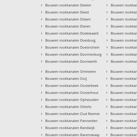
›
›
Bouwen rookkanalen Deelen
Bouwen rookkan
›
›
Bouwen rookkanalen Deest
Bouwen rookkan
›
›
Bouwen rookkanalen Didam
Bouwen rookkan
›
›
Bouwen rookkanalen Dieren
Bouwen rookka
›
›
Bouwen rookkanalen Dodewaard
Bouwen rookka
›
›
Bouwen rookkanalen Doesburg
Bouwen rookka
›
›
Bouwen rookkanalen Doetinchem
Bouwen rookkan
›
›
Bouwen rookkanalen Doornenburg
Bouwen rookkan
›
›
Bouwen rookkanalen Doorwerth
Bouwen rookkan
›
›
Bouwen rookkanalen Ommeren
Bouwen rookkana
›
›
Bouwen rookkanalen Ooij
Bouwen rookkana
›
›
Bouwen rookkanalen Oosterbeek
Bouwen rookkan
›
›
Bouwen rookkanalen Oosterhout
Bouwen rookkan
›
›
Bouwen rookkanalen Opheusden
Bouwen rookkan
›
›
Bouwen rookkanalen Otterlo
Bouwen rookkan
›
›
Bouwen rookkanalen Oud Reemst
Bouwen rookkan
›
›
Bouwen rookkanalen Pannerden
Bouwen rookkan
›
›
Bouwen rookkanalen Randwijk
Bouwen rookkan
›
›
Bouwen rookkanalen Ravenswaay
Bouwen rookka