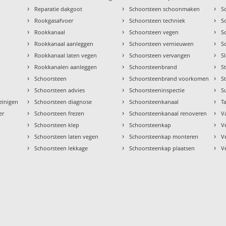
›
›
›
Reparatie dakgoot
Schoorsteen schoonmaken
S
›
›
›
Rookgasafvoer
Schoorsteen techniek
S
›
›
›
Rookkanaal
Schoorsteen vegen
S
›
›
›
Rookkanaal aanleggen
Schoorsteen vernieuwen
S
›
›
›
Rookkanaal laten vegen
Schoorsteen vervangen
S
›
›
›
Rookkanalen aanleggen
Schoorsteenbrand
S
›
›
›
Schoorsteen
Schoorsteenbrand voorkomen
S
›
›
›
Schoorsteen advies
Schoorsteeninspectie
S
›
›
›
einigen
Schoorsteen diagnose
Schoorsteenkanaal
Ta
›
›
›
er
Schoorsteen frezen
Schoorsteenkanaal renoveren
V
›
›
›
Schoorsteen klep
Schoorsteenkap
V
›
›
›
Schoorsteen laten vegen
Schoorsteenkap monteren
V
›
›
›
Schoorsteen lekkage
Schoorsteenkap plaatsen
V