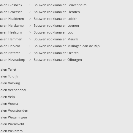
›
alen Giesbeek
Bouwen rookkanalen Leuvenheim
›
alen Groessen
Bouwen rookkanalen Lienden
›
alen Haalderen
Bouwen rookkanalen Lobith
›
nalen Harskamp
Bouwen rookkanalen Loenen
›
nalen Heelsum
Bouwen rookkanalen Loo
›
nalen Hemmen
Bouwen rookkanalen Maurik
›
alen Herveld
Bouwen rookkanalen Millingen aan de Rijn
›
alen Heteren
Bouwen rookkanalen Ochten
›
alen Heveadorp
Bouwen rookkanalen Olburgen
len Terlet
len Toldijk
alen Valburg
alen Veenendaal
alen Velp
alen Voorst
alen Voorstonden
alen Wageningen
alen Warnsveld
nalen Wekerom