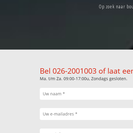
Op zoek naar bou
Bel 026-2001003 of laat ee
Ma. t/m Za. 09:00-17:00u, Zondags gesloten.