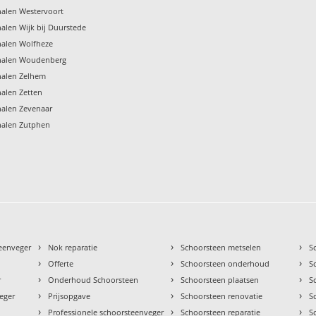
alen Westervoort
len Wijk bij Duurstede
alen Wolfheze
nalen Woudenberg
alen Zelhem
alen Zetten
alen Zevenaar
alen Zutphen
›
›
›
teenveger
Nok reparatie
Schoorsteen metselen
S
›
›
›
Offerte
Schoorsteen onderhoud
S
›
›
›
r
Onderhoud Schoorsteen
Schoorsteen plaatsen
S
›
›
›
eger
Prijsopgave
Schoorsteen renovatie
S
›
›
›
Professionele schoorsteenveger
Schoorsteen reparatie
S