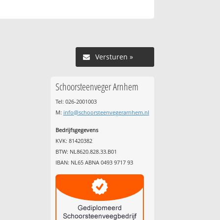
Versturen »
Schoorsteenveger Arnhem
Tel: 026-2001003
M:
info@schoorsteenvegerarnhem.nl
Bedrijfsgegevens
KVK: 81420382
BTW: NL8620.828.33.B01
IBAN: NL65 ABNA 0493 9717 93