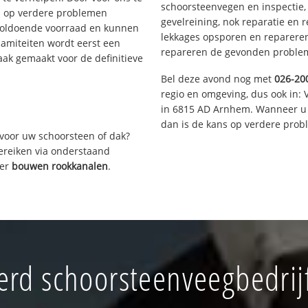
schoorsteenvegen en inspectie,
s op verdere problemen
gevelreining, nok reparatie en 
voldoende voorraad en kunnen
lekkages opsporen en repareren.
lamiteiten wordt eerst een
repareren de gevonden problem
aak gemaakt voor de definitieve
Bel deze avond nog met
026-20
regio en omgeving, dus ook in: 
in 6815 AD Arnhem. Wanneer u 
dan is de kans op verdere prob
voor uw schoorsteen of dak?
bereiken via onderstaand
ver
bouwen rookkanalen
.
rd schoorsteenveegbedrij