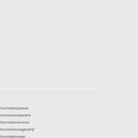
choorsteenplateau
choorsteenreparatie
choorsteenservices
choorsteenveegbedrijf
choorsteenveger