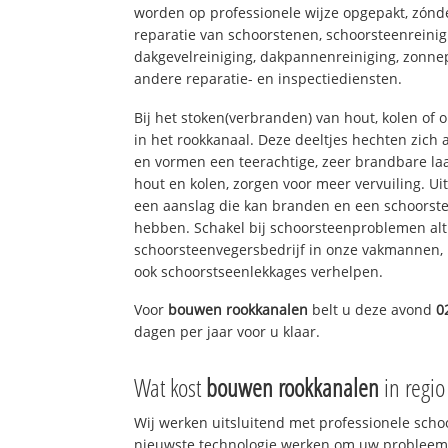
worden op professionele wijze opgepakt, zónd
reparatie van schoorstenen, schoorsteenreinig
dakgevelreiniging, dakpannenreiniging, zon
andere reparatie- en inspectiediensten.
Bij het stoken(verbranden) van hout, kolen of
in het rookkanaal. Deze deeltjes hechten zich
en vormen een teerachtige, zeer brandbare laa
hout en kolen, zorgen voor meer vervuiling. Ui
een aanslag die kan branden en een schoorste
hebben. Schakel bij schoorsteenproblemen alt
schoorsteenvegersbedrijf in onze vakmannen, 
ook schoorstseenlekkages verhelpen.
Voor
bouwen rookkanalen
belt u deze avond
0
dagen per jaar voor u klaar.
Wat kost
bouwen rookkanalen
in regi
Wij werken uitsluitend met professionele sch
nieuwste technologie werken om uw probleem 