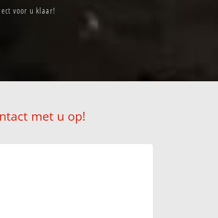
ect voor u klaar!
ntact met u op!