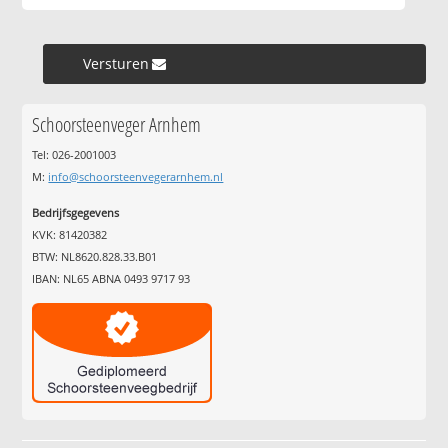
Versturen »
Schoorsteenveger Arnhem
Tel: 026-2001003
M:
info@schoorsteenvegerarnhem.nl
Bedrijfsgegevens
KVK: 81420382
BTW: NL8620.828.33.B01
IBAN: NL65 ABNA 0493 9717 93