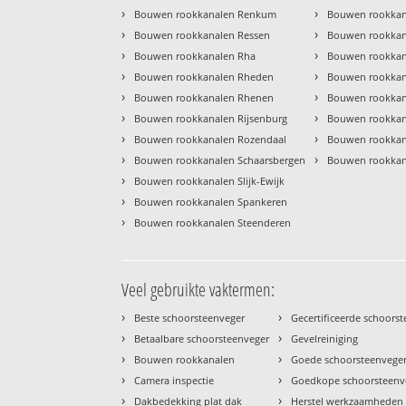
›
›
Bouwen rookkanalen Renkum
Bouwen rookkan
›
›
Bouwen rookkanalen Ressen
Bouwen rookkana
›
›
Bouwen rookkanalen Rha
Bouwen rookkan
›
›
Bouwen rookkanalen Rheden
Bouwen rookka
›
›
Bouwen rookkanalen Rhenen
Bouwen rookkan
›
›
Bouwen rookkanalen Rijsenburg
Bouwen rookkan
›
›
Bouwen rookkanalen Rozendaal
Bouwen rookkan
›
›
Bouwen rookkanalen Schaarsbergen
Bouwen rookkan
›
Bouwen rookkanalen Slijk-Ewijk
›
Bouwen rookkanalen Spankeren
›
Bouwen rookkanalen Steenderen
Veel gebruikte vaktermen:
›
›
Beste schoorsteenveger
Gecertificeerde schoors
›
›
Betaalbare schoorsteenveger
Gevelreiniging
›
›
Bouwen rookkanalen
Goede schoorsteenvege
›
›
Camera inspectie
Goedkope schoorsteenv
›
›
Dakbedekking plat dak
Herstel werkzaamheden