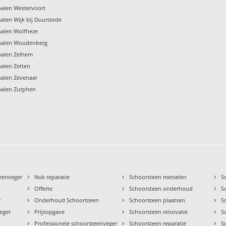
alen Westervoort
len Wijk bij Duurstede
alen Wolfheze
nalen Woudenberg
alen Zelhem
alen Zetten
alen Zevenaar
alen Zutphen
›
›
›
teenveger
Nok reparatie
Schoorsteen metselen
S
›
›
›
Offerte
Schoorsteen onderhoud
S
›
›
›
r
Onderhoud Schoorsteen
Schoorsteen plaatsen
S
›
›
›
eger
Prijsopgave
Schoorsteen renovatie
S
›
›
›
Professionele schoorsteenveger
Schoorsteen reparatie
S