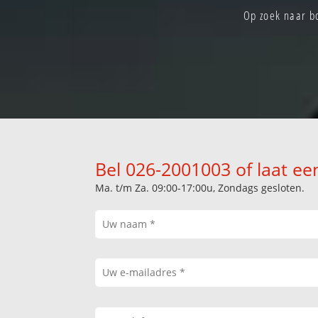
Op zoek naar b
Bel 026-2001003 of laat ee
Ma. t/m Za. 09:00-17:00u, Zondags gesloten.