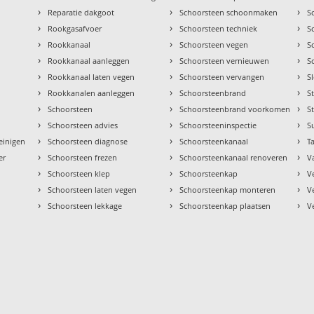
›
›
›
Reparatie dakgoot
Schoorsteen schoonmaken
S
›
›
›
Rookgasafvoer
Schoorsteen techniek
S
›
›
›
Rookkanaal
Schoorsteen vegen
S
›
›
›
Rookkanaal aanleggen
Schoorsteen vernieuwen
S
›
›
›
Rookkanaal laten vegen
Schoorsteen vervangen
S
›
›
›
Rookkanalen aanleggen
Schoorsteenbrand
S
›
›
›
Schoorsteen
Schoorsteenbrand voorkomen
S
›
›
›
Schoorsteen advies
Schoorsteeninspectie
S
›
›
›
einigen
Schoorsteen diagnose
Schoorsteenkanaal
Ta
›
›
›
er
Schoorsteen frezen
Schoorsteenkanaal renoveren
V
›
›
›
Schoorsteen klep
Schoorsteenkap
V
›
›
›
Schoorsteen laten vegen
Schoorsteenkap monteren
V
›
›
›
Schoorsteen lekkage
Schoorsteenkap plaatsen
V