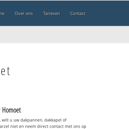
me
Over ons
Tarieven
Contact
et
r
Homoet
 wilt u uw dakpannen, dakkapel of
arzel niet en neem direct contact met ons op