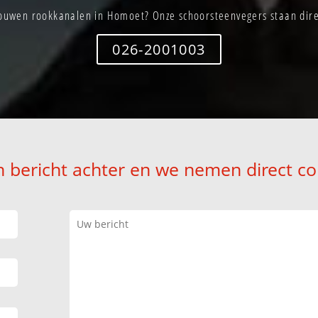
ouwen rookkanalen in Homoet? Onze schoorsteenvegers staan direc
026-2001003
n bericht achter en we nemen direct co