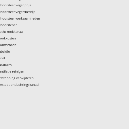
choorsteenveger prijs
choorsteenvegersbedrijf
choorsteenwerkzaamheden
choorstenen
lecht rookkanaal
tookkosten
tormschade
ubsidie
rief
acatures
entilatie reinigen
erstopping verwijderen
erstopt ontluchtingskanaal