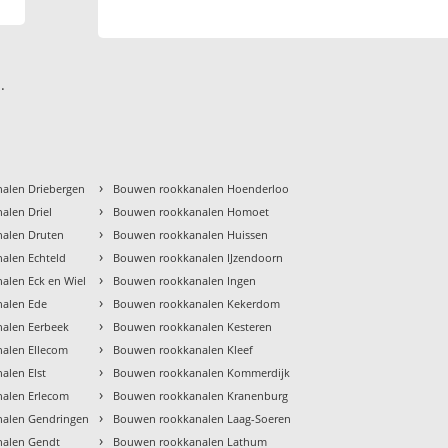
.
›
alen Driebergen
Bouwen rookkanalen Hoenderloo
›
alen Driel
Bouwen rookkanalen Homoet
›
alen Druten
Bouwen rookkanalen Huissen
›
alen Echteld
Bouwen rookkanalen IJzendoorn
›
alen Eck en Wiel
Bouwen rookkanalen Ingen
›
alen Ede
Bouwen rookkanalen Kekerdom
›
alen Eerbeek
Bouwen rookkanalen Kesteren
›
alen Ellecom
Bouwen rookkanalen Kleef
›
alen Elst
Bouwen rookkanalen Kommerdijk
›
alen Erlecom
Bouwen rookkanalen Kranenburg
›
alen Gendringen
Bouwen rookkanalen Laag-Soeren
›
alen Gendt
Bouwen rookkanalen Lathum