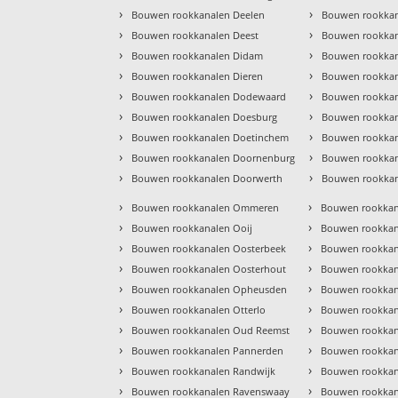
›
›
Bouwen rookkanalen Deelen
Bouwen rookkan
›
›
Bouwen rookkanalen Deest
Bouwen rookkan
›
›
Bouwen rookkanalen Didam
Bouwen rookkan
›
›
Bouwen rookkanalen Dieren
Bouwen rookka
›
›
Bouwen rookkanalen Dodewaard
Bouwen rookka
›
›
Bouwen rookkanalen Doesburg
Bouwen rookka
›
›
Bouwen rookkanalen Doetinchem
Bouwen rookkan
›
›
Bouwen rookkanalen Doornenburg
Bouwen rookkan
›
›
Bouwen rookkanalen Doorwerth
Bouwen rookkan
›
›
Bouwen rookkanalen Ommeren
Bouwen rookkana
›
›
Bouwen rookkanalen Ooij
Bouwen rookkana
›
›
Bouwen rookkanalen Oosterbeek
Bouwen rookkan
›
›
Bouwen rookkanalen Oosterhout
Bouwen rookkan
›
›
Bouwen rookkanalen Opheusden
Bouwen rookkan
›
›
Bouwen rookkanalen Otterlo
Bouwen rookkan
›
›
Bouwen rookkanalen Oud Reemst
Bouwen rookkan
›
›
Bouwen rookkanalen Pannerden
Bouwen rookkan
›
›
Bouwen rookkanalen Randwijk
Bouwen rookkan
›
›
Bouwen rookkanalen Ravenswaay
Bouwen rookka