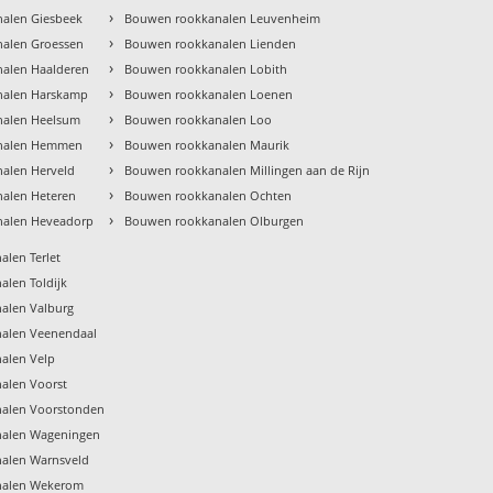
›
alen Giesbeek
Bouwen rookkanalen Leuvenheim
›
alen Groessen
Bouwen rookkanalen Lienden
›
alen Haalderen
Bouwen rookkanalen Lobith
›
nalen Harskamp
Bouwen rookkanalen Loenen
›
nalen Heelsum
Bouwen rookkanalen Loo
›
nalen Hemmen
Bouwen rookkanalen Maurik
›
alen Herveld
Bouwen rookkanalen Millingen aan de Rijn
›
alen Heteren
Bouwen rookkanalen Ochten
›
alen Heveadorp
Bouwen rookkanalen Olburgen
len Terlet
len Toldijk
alen Valburg
alen Veenendaal
alen Velp
alen Voorst
alen Voorstonden
alen Wageningen
alen Warnsveld
nalen Wekerom