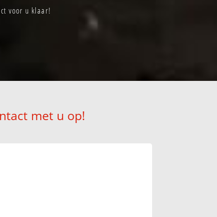
t voor u klaar!
ntact met u op!