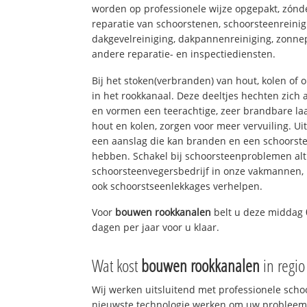
worden op professionele wijze opgepakt, zónd
reparatie van schoorstenen, schoorsteenreinig
dakgevelreiniging, dakpannenreiniging, zon
andere reparatie- en inspectiediensten.
Bij het stoken(verbranden) van hout, kolen of
in het rookkanaal. Deze deeltjes hechten zich
en vormen een teerachtige, zeer brandbare laa
hout en kolen, zorgen voor meer vervuiling. Ui
een aanslag die kan branden en een schoorste
hebben. Schakel bij schoorsteenproblemen alt
schoorsteenvegersbedrijf in onze vakmannen, 
ook schoorstseenlekkages verhelpen.
Voor
bouwen rookkanalen
belt u deze middag
dagen per jaar voor u klaar.
Wat kost
bouwen rookkanalen
in regi
Wij werken uitsluitend met professionele sch
nieuwste technologie werken om uw probleem 