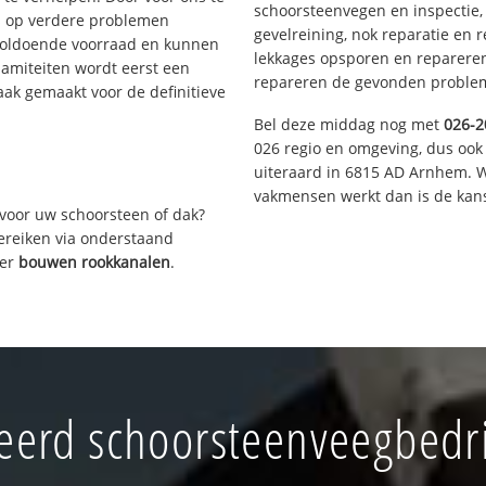
schoorsteenvegen en inspectie,
s op verdere problemen
gevelreining, nok reparatie en 
voldoende voorraad en kunnen
lekkages opsporen en repareren.
lamiteiten wordt eerst een
repareren de gevonden problem
aak gemaakt voor de definitieve
Bel deze middag nog met
026-2
026 regio en omgeving, dus ook
uiteraard in 6815 AD Arnhem. W
vakmensen werkt dan is de kans
voor uw schoorsteen of dak?
bereiken via onderstaand
ver
bouwen rookkanalen
.
erd schoorsteenveegbedr