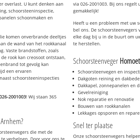
er overlast. U kunt denken aan
via 026-2001003. Bij ons regelt 
ing, schoorsteeninspectie,
gemakkelijk!
nepanelen schoonmaken en
Heeft u een probleem met uw s
bel ons. De schoorsteenvegers 
 olie komen onverbrande deeltjes
elke dag bij u in de buurt om 
 aan de wand van het rookkanaal
te herstellen.
g. Vaste brandstoffen, zoals
t de rook kan creosoot ontstaan,
Schoorsteenveger
Homoet
enbrand tot gevolg kan
ijd een ervaren
Schoorsteenvegen en inspect
naast schoorsteeninspecties
Dakgoten reining en dakbede
Dakkapel, zonnepanelen en d
Gevelreiniging
026-2001003
! Wij staan 365
Nok reparatie en renovatie
Bouwen van rookkanalen
Lekkages opsporen en repare
o Arnhem?
Snel ter plaatse
oorsteenvegers die met de
Onze schoorsteenvegers helpen 
te verhelpen. Door voor ons te