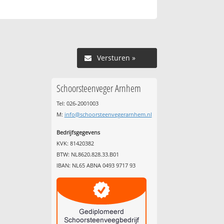
Versturen »
Schoorsteenveger Arnhem
Tel: 026-2001003
M:
info@schoorsteenvegerarnhem.nl
Bedrijfsgegevens
KVK: 81420382
BTW: NL8620.828.33.B01
IBAN: NL65 ABNA 0493 9717 93