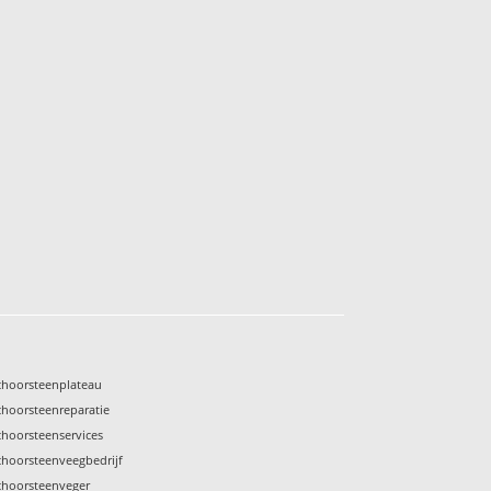
choorsteenplateau
choorsteenreparatie
choorsteenservices
choorsteenveegbedrijf
choorsteenveger