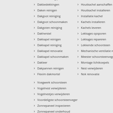
›
›
Dakbedekkingen
Houtkachel aanschaffen
›
›
Daken reinigen
Houtkachel installeren
›
›
Dakgoot reiniging
Installatie kachel
›
›
Dakgoot schoonmaken
Kachels installeren
›
›
Dakgoten reiniging
Kachels leveren
›
›
Dakherstel
Lekkages opsporen
›
›
Dakkapel reinigen
Lekkages repareren
›
›
Dakkapel reiniging
Lekkende schoorsteen
›
›
Dakkapel renovatie
Mechanische ventilatie r
›
›
Dakkapel schoonmaken
Meester schoorsteenveg
›
›
Dakleer
Montage lichtkoepels
›
›
Dakpannen reinigen
Nest verwijderen
›
›
Flexim dakmortel
Nok renovatie
›
Voegwerk schoorsteen
›
Vogelnest verwijderen
›
Vogelnestjes verwijderen
›
Voordeligste schoorsteenveger
›
Zonnepaneel inspecteren
›
Zonnepaneel onderhoud