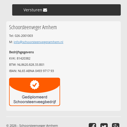
Versturen »
Schoorsteenveger Arnhem
Tel: 026-2001003
M:
info@schoorsteenvegerarnhem.nl
Bedrijfsgegevens
KVK: 81420382
BTW: NL8620.828.33.B01
IBAN: NL65 ABNA 0493 9717 93
© 2026 - Schoorsteenveger Arnhem