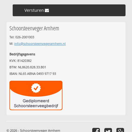
Versturen »
Schoorsteenveger Arnhem
Tel: 026-2001003
M:
info@schoorsteenvegerarnhem.nl
Bedrijfsgegevens
KVK: 81420382
BTW: NL8620.828.33.B01
IBAN: NL65 ABNA 0493 9717 93
© 2026 - Schoorsteenveger Arnhem