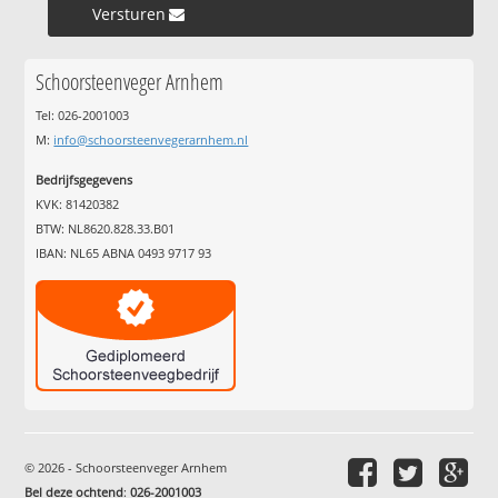
Versturen »
Schoorsteenveger Arnhem
Tel: 026-2001003
M:
info@schoorsteenvegerarnhem.nl
Bedrijfsgegevens
KVK: 81420382
BTW: NL8620.828.33.B01
IBAN: NL65 ABNA 0493 9717 93
© 2026 - Schoorsteenveger Arnhem
Bel deze ochtend
:
026-2001003