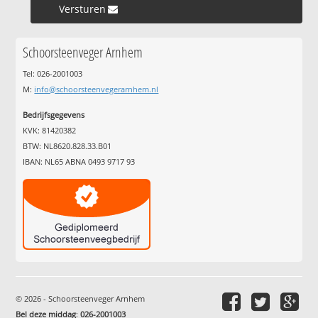
Versturen »
Schoorsteenveger Arnhem
Tel: 026-2001003
M:
info@schoorsteenvegerarnhem.nl
Bedrijfsgegevens
KVK: 81420382
BTW: NL8620.828.33.B01
IBAN: NL65 ABNA 0493 9717 93
© 2026 - Schoorsteenveger Arnhem
Bel deze middag
:
026-2001003