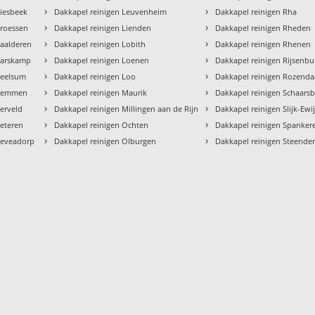
›
›
Giesbeek
Dakkapel reinigen Leuvenheim
Dakkapel reinigen Rha
›
›
Groessen
Dakkapel reinigen Lienden
Dakkapel reinigen Rheden
›
›
Haalderen
Dakkapel reinigen Lobith
Dakkapel reinigen Rhenen
›
›
Harskamp
Dakkapel reinigen Loenen
Dakkapel reinigen Rijsenbu
›
›
Heelsum
Dakkapel reinigen Loo
Dakkapel reinigen Rozenda
›
›
 Hemmen
Dakkapel reinigen Maurik
Dakkapel reinigen Schaars
›
›
erveld
Dakkapel reinigen Millingen aan de Rijn
Dakkapel reinigen Slijk-Ewi
›
›
Heteren
Dakkapel reinigen Ochten
Dakkapel reinigen Spanker
›
›
Heveadorp
Dakkapel reinigen Olburgen
Dakkapel reinigen Steende