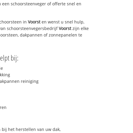
u een schoorsteenveger of offerte snel en
choorsteen in
Voorst
en wenst u snel hulp,
van schoorsteenvegersbedrijf
Voorst
zijn elke
hoorsteen, dakpannen of zonnepanelen te
lpt bij:
ie
kking
akpannen reiniging
ren
bij het herstellen van uw dak,