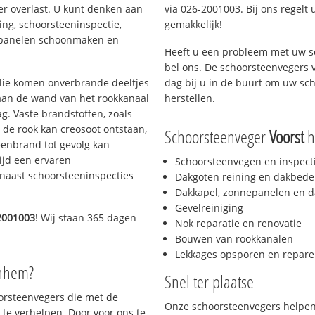
er overlast. U kunt denken aan
via 026-2001003. Bij ons regelt 
ing, schoorsteeninspectie,
gemakkelijk!
nepanelen schoonmaken en
Heeft u een probleem met uw s
bel ons. De schoorsteenvegers 
 olie komen onverbrande deeltjes
dag bij u in de buurt om uw sc
 aan de wand van het rookkanaal
herstellen.
g. Vaste brandstoffen, zoals
t de rook kan creosoot ontstaan,
Schoorsteenveger
Voorst
he
enbrand tot gevolg kan
ijd een ervaren
Schoorsteenvegen en inspect
naast schoorsteeninspecties
Dakgoten reining en dakbede
Dakkapel, zonnepanelen en d
Gevelreiniging
2001003
! Wij staan 365 dagen
Nok reparatie en renovatie
Bouwen van rookkanalen
Lekkages opsporen en repare
rnhem?
Snel ter plaatse
oorsteenvegers die met de
Onze schoorsteenvegers helpen 
te verhelpen. Door voor ons te