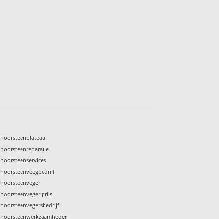
choorsteenplateau
choorsteenreparatie
choorsteenservices
choorsteenveegbedrijf
choorsteenveger
choorsteenveger prijs
choorsteenvegersbedrijf
choorsteenwerkzaamheden