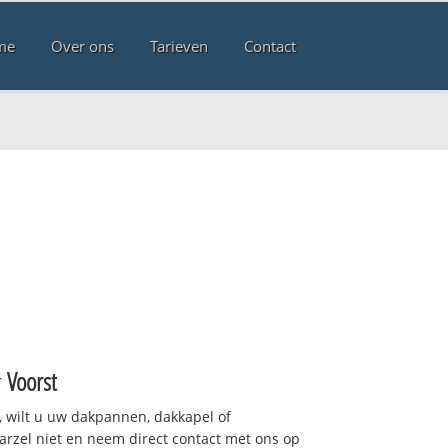
me
Over ons
Tarieven
Contact
t
r
Voorst
 wilt u uw dakpannen, dakkapel of
arzel niet en neem direct contact met ons op