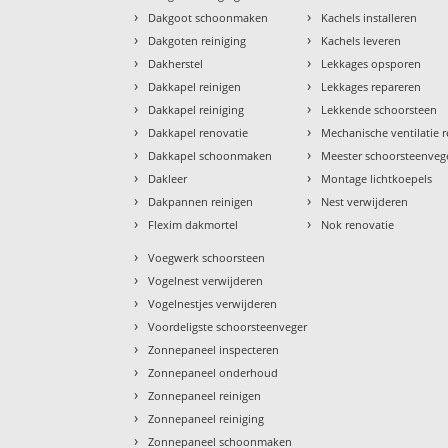
›
›
Dakgoot schoonmaken
Kachels installeren
›
›
Dakgoten reiniging
Kachels leveren
›
›
Dakherstel
Lekkages opsporen
›
›
Dakkapel reinigen
Lekkages repareren
›
›
Dakkapel reiniging
Lekkende schoorsteen
›
›
Dakkapel renovatie
Mechanische ventilatie r
›
›
Dakkapel schoonmaken
Meester schoorsteenveg
›
›
Dakleer
Montage lichtkoepels
›
›
Dakpannen reinigen
Nest verwijderen
›
›
Flexim dakmortel
Nok renovatie
›
Voegwerk schoorsteen
›
Vogelnest verwijderen
›
Vogelnestjes verwijderen
›
Voordeligste schoorsteenveger
›
Zonnepaneel inspecteren
›
Zonnepaneel onderhoud
›
Zonnepaneel reinigen
›
Zonnepaneel reiniging
›
Zonnepaneel schoonmaken