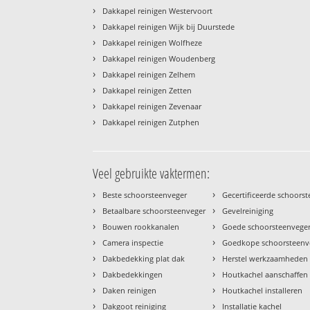
›
Dakkapel reinigen Westervoort
›
Dakkapel reinigen Wijk bij Duurstede
›
Dakkapel reinigen Wolfheze
›
Dakkapel reinigen Woudenberg
›
Dakkapel reinigen Zelhem
›
Dakkapel reinigen Zetten
›
Dakkapel reinigen Zevenaar
›
Dakkapel reinigen Zutphen
Veel gebruikte vaktermen:
›
›
Beste schoorsteenveger
Gecertificeerde schoors
›
›
Betaalbare schoorsteenveger
Gevelreiniging
›
›
Bouwen rookkanalen
Goede schoorsteenvege
›
›
Camera inspectie
Goedkope schoorsteenv
›
›
Dakbedekking plat dak
Herstel werkzaamheden
›
›
Dakbedekkingen
Houtkachel aanschaffen
›
›
Daken reinigen
Houtkachel installeren
›
›
Dakgoot reiniging
Installatie kachel