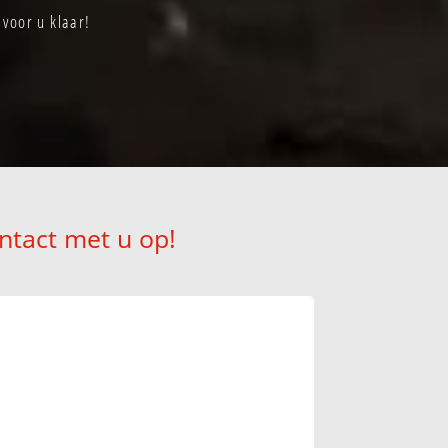
 voor u klaar!
ntact met u op!