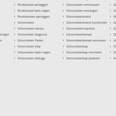
›
›
›
Rookkanaal aanleggen
Schoorsteen vernieuwen
S
›
›
›
Rookkanaal laten vegen
Schoorsteen vervangen
S
›
›
›
Rookkanalen aanleggen
Schoorsteenbrand
S
›
›
›
Schoorsteen
Schoorsteenbrand voorkomen
S
›
›
›
Schoorsteen advies
Schoorsteeninspectie
S
›
›
›
einigen
Schoorsteen diagnose
Schoorsteenkanaal
Ta
›
›
›
er
Schoorsteen frezen
Schoorsteenkanaal renoveren
V
›
›
›
Schoorsteen klep
Schoorsteenkap
V
›
›
›
Schoorsteen laten vegen
Schoorsteenkap monteren
V
›
›
›
Schoorsteen lekkage
Schoorsteenkap plaatsen
V