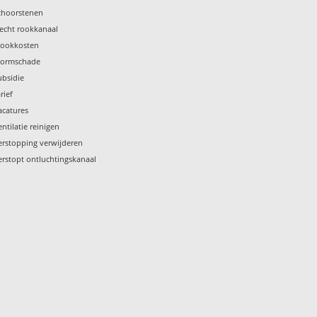
choorstenen
lecht rookkanaal
tookkosten
tormschade
ubsidie
rief
acatures
entilatie reinigen
erstopping verwijderen
erstopt ontluchtingskanaal