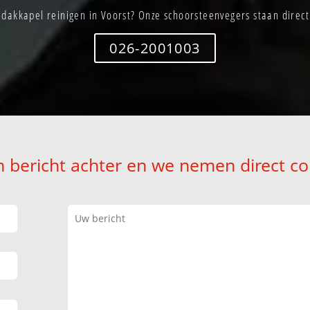
dakkapel reinigen in Voorst? Onze schoorsteenvegers staan direct
026-2001003
n bericht achter en we nemen direct co