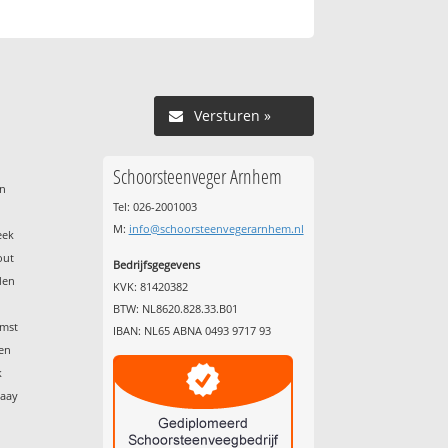
Versturen »
Schoorsteenveger Arnhem
en
Tel: 026-2001003
M:
info@schoorsteenvegerarnhem.nl
eek
out
Bedrijfsgegevens
den
KVK: 81420382
BTW: NL8620.828.33.B01
emst
IBAN: NL65 ABNA 0493 9717 93
den
k
waay