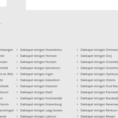
.
›
›
Driebergen
Dakkapel reinigen Hoenderloo
Dakkapel reinigen Ommer
›
›
riel
Dakkapel reinigen Homoet
Dakkapel reinigen Ooij
›
›
Druten
Dakkapel reinigen Huissen
Dakkapel reinigen Oosterb
›
›
chteld
Dakkapel reinigen IJzendoorn
Dakkapel reinigen Oosterh
›
›
ck en Wiel
Dakkapel reinigen Ingen
Dakkapel reinigen Opheus
›
›
Ede
Dakkapel reinigen Kekerdom
Dakkapel reinigen Otterlo
›
›
Eerbeek
Dakkapel reinigen Kesteren
Dakkapel reinigen Oud Re
›
›
llecom
Dakkapel reinigen Kleef
Dakkapel reinigen Panner
›
›
lst
Dakkapel reinigen Kommerdijk
Dakkapel reinigen Randwij
›
›
Erlecom
Dakkapel reinigen Kranenburg
Dakkapel reinigen Ravens
›
›
Gendringen
Dakkapel reinigen Laag-Soeren
Dakkapel reinigen Renkum
›
›
Gendt
Dakkapel reinigen Lathum
Dakkapel reinigen Ressen