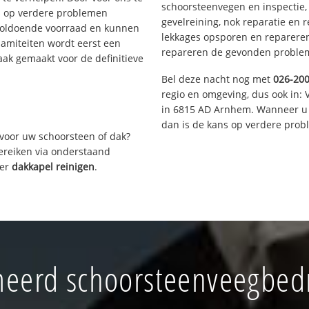
schoorsteenvegen en inspectie,
s op verdere problemen
gevelreining, nok reparatie en 
voldoende voorraad en kunnen
lekkages opsporen en repareren.
lamiteiten wordt eerst een
repareren de gevonden problem
aak gemaakt voor de definitieve
Bel deze nacht nog met
026-20
regio en omgeving, dus ook in: 
in 6815 AD Arnhem. Wanneer u 
dan is de kans op verdere prob
voor uw schoorsteen of dak?
bereiken via onderstaand
ver
dakkapel reinigen
.
eerd schoorsteenveegbedri