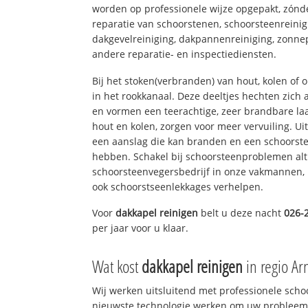
worden op professionele wijze opgepakt, zónd
reparatie van schoorstenen, schoorsteenreinig
dakgevelreiniging, dakpannenreiniging, zon
andere reparatie- en inspectiediensten.
Bij het stoken(verbranden) van hout, kolen of
in het rookkanaal. Deze deeltjes hechten zich
en vormen een teerachtige, zeer brandbare laa
hout en kolen, zorgen voor meer vervuiling. Ui
een aanslag die kan branden en een schoorste
hebben. Schakel bij schoorsteenproblemen alt
schoorsteenvegersbedrijf in onze vakmannen, 
ook schoorstseenlekkages verhelpen.
Voor
dakkapel reinigen
belt u deze nacht
026-
per jaar voor u klaar.
Wat kost
dakkapel reinigen
in regio A
Wij werken uitsluitend met professionele sch
nieuwste technologie werken om uw probleem 