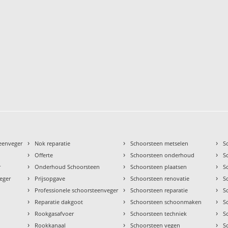
›
›
›
teenveger
Nok reparatie
Schoorsteen metselen
S
›
›
›
Offerte
Schoorsteen onderhoud
S
›
›
›
r
Onderhoud Schoorsteen
Schoorsteen plaatsen
S
›
›
›
eger
Prijsopgave
Schoorsteen renovatie
S
›
›
›
Professionele schoorsteenveger
Schoorsteen reparatie
S
›
›
›
Reparatie dakgoot
Schoorsteen schoonmaken
S
›
›
›
Rookgasafvoer
Schoorsteen techniek
S
›
›
›
Rookkanaal
Schoorsteen vegen
S