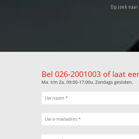
Op zoek naar 
Bel 026-2001003 of laat ee
Ma. t/m Za. 09:00-17:00u, Zondags gesloten.