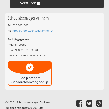
Versturen »
Schoorsteenveger Arnhem
Tel: 026-2001003
M:
info@schoorsteenvegerarnhem.nl
Bedrijfsgegevens
KVK: 81420382
BTW: NL8620.828.33.B01
IBAN: NL65 ABNA 0493 9717 93
© 2026 - Schoorsteenveger Arnhem
Bel deze middag
:
026-2001003