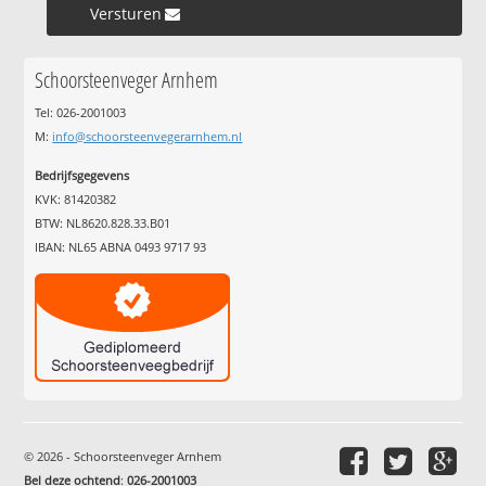
Versturen »
Schoorsteenveger Arnhem
Tel: 026-2001003
M:
info@schoorsteenvegerarnhem.nl
Bedrijfsgegevens
KVK: 81420382
BTW: NL8620.828.33.B01
IBAN: NL65 ABNA 0493 9717 93
© 2026 - Schoorsteenveger Arnhem
Bel deze ochtend
:
026-2001003