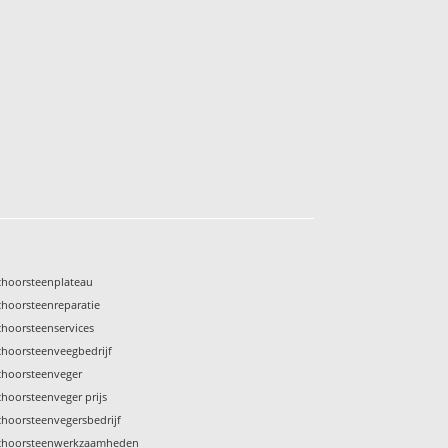
choorsteenplateau
choorsteenreparatie
choorsteenservices
choorsteenveegbedrijf
choorsteenveger
choorsteenveger prijs
choorsteenvegersbedrijf
choorsteenwerkzaamheden