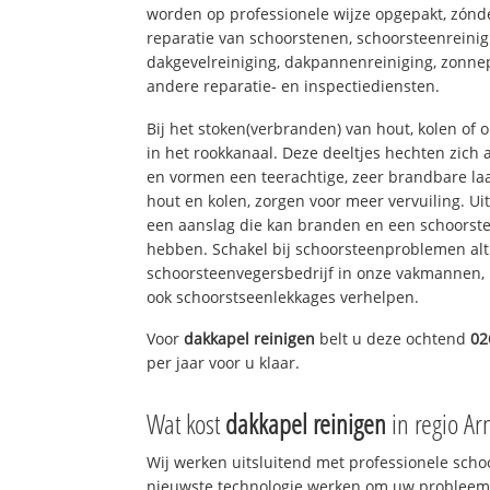
worden op professionele wijze opgepakt, zónd
reparatie van schoorstenen, schoorsteenreinig
dakgevelreiniging, dakpannenreiniging, zon
andere reparatie- en inspectiediensten.
Bij het stoken(verbranden) van hout, kolen of
in het rookkanaal. Deze deeltjes hechten zich
en vormen een teerachtige, zeer brandbare laa
hout en kolen, zorgen voor meer vervuiling. Ui
een aanslag die kan branden en een schoorste
hebben. Schakel bij schoorsteenproblemen alt
schoorsteenvegersbedrijf in onze vakmannen, 
ook schoorstseenlekkages verhelpen.
Voor
dakkapel reinigen
belt u deze ochtend
02
per jaar voor u klaar.
Wat kost
dakkapel reinigen
in regio A
Wij werken uitsluitend met professionele sch
nieuwste technologie werken om uw probleem 