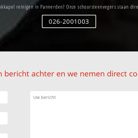
kkapel reinigen in Pannerden? Onze schoorsteenvegers staan dire
026-2001003
n bericht achter en we nemen direct co