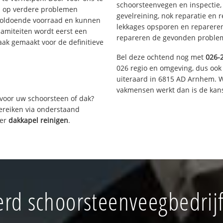
schoorsteenvegen en inspectie,
s op verdere problemen
gevelreining, nok reparatie en 
voldoende voorraad en kunnen
lekkages opsporen en repareren.
lamiteiten wordt eerst een
repareren de gevonden problem
aak gemaakt voor de definitieve
Bel deze ochtend nog met
026-
026 regio en omgeving, dus ook
uiteraard in 6815 AD Arnhem. W
vakmensen werkt dan is de kans
voor uw schoorsteen of dak?
bereiken via onderstaand
ver
dakkapel reinigen
.
rd schoorsteenveegbedrij