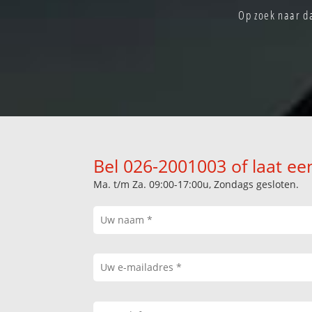
Op zoek naar da
Bel 026-2001003 of laat ee
Ma. t/m Za. 09:00-17:00u, Zondags gesloten.