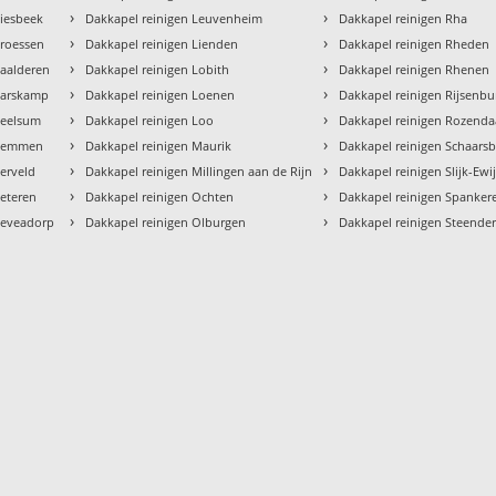
›
›
Giesbeek
Dakkapel reinigen Leuvenheim
Dakkapel reinigen Rha
›
›
Groessen
Dakkapel reinigen Lienden
Dakkapel reinigen Rheden
›
›
Haalderen
Dakkapel reinigen Lobith
Dakkapel reinigen Rhenen
›
›
Harskamp
Dakkapel reinigen Loenen
Dakkapel reinigen Rijsenbu
›
›
Heelsum
Dakkapel reinigen Loo
Dakkapel reinigen Rozenda
›
›
 Hemmen
Dakkapel reinigen Maurik
Dakkapel reinigen Schaars
›
›
erveld
Dakkapel reinigen Millingen aan de Rijn
Dakkapel reinigen Slijk-Ewi
›
›
Heteren
Dakkapel reinigen Ochten
Dakkapel reinigen Spanker
›
›
Heveadorp
Dakkapel reinigen Olburgen
Dakkapel reinigen Steende