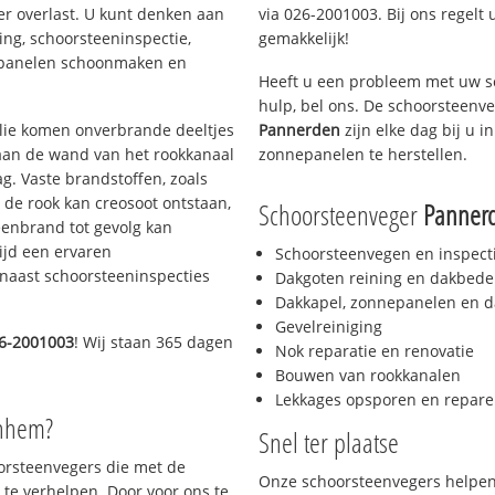
er overlast. U kunt denken aan
via 026-2001003. Bij ons regelt 
ing, schoorsteeninspectie,
gemakkelijk!
nepanelen schoonmaken en
Heeft u een probleem met uw s
hulp, bel ons. De schoorsteenv
 olie komen onverbrande deeltjes
Pannerden
zijn elke dag bij u 
 aan de wand van het rookkanaal
zonnepanelen te herstellen.
g. Vaste brandstoffen, zoals
t de rook kan creosoot ontstaan,
Schoorsteenveger
Panner
enbrand tot gevolg kan
ijd een ervaren
Schoorsteenvegen en inspect
naast schoorsteeninspecties
Dakgoten reining en dakbede
Dakkapel, zonnepanelen en d
Gevelreiniging
6-2001003
! Wij staan 365 dagen
Nok reparatie en renovatie
Bouwen van rookkanalen
Lekkages opsporen en repare
rnhem?
Snel ter plaatse
oorsteenvegers die met de
Onze schoorsteenvegers helpen 
te verhelpen. Door voor ons te