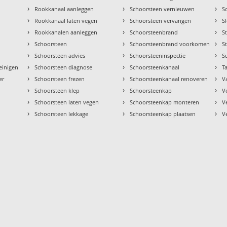
›
›
›
Rookkanaal aanleggen
Schoorsteen vernieuwen
S
›
›
›
Rookkanaal laten vegen
Schoorsteen vervangen
S
›
›
›
Rookkanalen aanleggen
Schoorsteenbrand
S
›
›
›
Schoorsteen
Schoorsteenbrand voorkomen
S
›
›
›
Schoorsteen advies
Schoorsteeninspectie
S
›
›
›
einigen
Schoorsteen diagnose
Schoorsteenkanaal
Ta
›
›
›
er
Schoorsteen frezen
Schoorsteenkanaal renoveren
V
›
›
›
Schoorsteen klep
Schoorsteenkap
V
›
›
›
Schoorsteen laten vegen
Schoorsteenkap monteren
V
›
›
›
Schoorsteen lekkage
Schoorsteenkap plaatsen
V