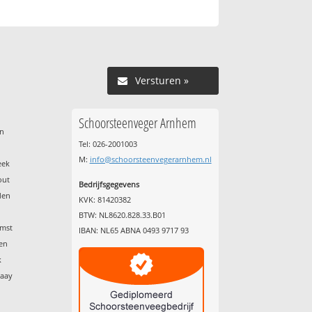
Versturen »
Schoorsteenveger Arnhem
en
Tel: 026-2001003
M:
info@schoorsteenvegerarnhem.nl
eek
out
Bedrijfsgegevens
den
KVK: 81420382
BTW: NL8620.828.33.B01
emst
IBAN: NL65 ABNA 0493 9717 93
den
k
waay