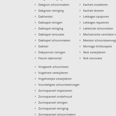
›
›
Dakgoot schoonmaken
Kachels installeren
›
›
Dakgoten reiniging
Kachels leveren
›
›
Dakherstel
Lekkages opsporen
›
›
Dakkapel reinigen
Lekkages repareren
›
›
Dakkapel reiniging
Lekkende schoorsteen
›
›
Dakkapel renovatie
Mechanische ventilatie r
›
›
Dakkapel schoonmaken
Meester schoorsteenveg
›
›
Dakleer
Montage lichtkoepels
›
›
Dakpannen reinigen
Nest verwijderen
›
›
Flexim dakmortel
Nok renovatie
›
Voegwerk schoorsteen
›
Vogelnest verwijderen
›
Vogelnestjes verwijderen
›
Voordeligste schoorsteenveger
›
Zonnepaneel inspecteren
›
Zonnepaneel onderhoud
›
Zonnepaneel reinigen
›
Zonnepaneel reiniging
›
Zonnepaneel schoonmaken