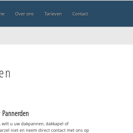
me
Over ons
Tarieven
Contact
den
r
Pannerden
 wilt u uw dakpannen, dakkapel of
arzel niet en neem direct contact met ons op