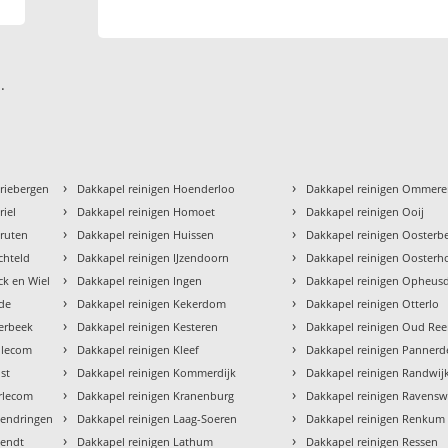
.
›
›
Driebergen
Dakkapel reinigen Hoenderloo
Dakkapel reinigen Ommer
›
›
riel
Dakkapel reinigen Homoet
Dakkapel reinigen Ooij
›
›
Druten
Dakkapel reinigen Huissen
Dakkapel reinigen Oosterb
›
›
chteld
Dakkapel reinigen IJzendoorn
Dakkapel reinigen Oosterh
›
›
ck en Wiel
Dakkapel reinigen Ingen
Dakkapel reinigen Opheus
›
›
Ede
Dakkapel reinigen Kekerdom
Dakkapel reinigen Otterlo
›
›
Eerbeek
Dakkapel reinigen Kesteren
Dakkapel reinigen Oud Re
›
›
llecom
Dakkapel reinigen Kleef
Dakkapel reinigen Panner
›
›
lst
Dakkapel reinigen Kommerdijk
Dakkapel reinigen Randwij
›
›
Erlecom
Dakkapel reinigen Kranenburg
Dakkapel reinigen Ravens
›
›
Gendringen
Dakkapel reinigen Laag-Soeren
Dakkapel reinigen Renkum
›
›
Gendt
Dakkapel reinigen Lathum
Dakkapel reinigen Ressen