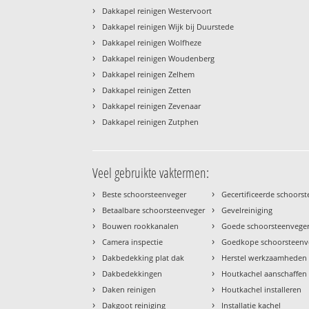
›
Dakkapel reinigen Westervoort
›
Dakkapel reinigen Wijk bij Duurstede
›
Dakkapel reinigen Wolfheze
›
Dakkapel reinigen Woudenberg
›
Dakkapel reinigen Zelhem
›
Dakkapel reinigen Zetten
›
Dakkapel reinigen Zevenaar
›
Dakkapel reinigen Zutphen
Veel gebruikte vaktermen:
›
›
Beste schoorsteenveger
Gecertificeerde schoors
›
›
Betaalbare schoorsteenveger
Gevelreiniging
›
›
Bouwen rookkanalen
Goede schoorsteenvege
›
›
Camera inspectie
Goedkope schoorsteenv
›
›
Dakbedekking plat dak
Herstel werkzaamheden
›
›
Dakbedekkingen
Houtkachel aanschaffen
›
›
Daken reinigen
Houtkachel installeren
›
›
Dakgoot reiniging
Installatie kachel