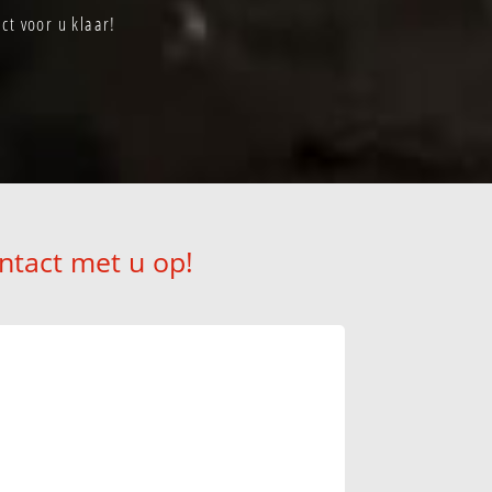
ct voor u klaar!
ntact met u op!