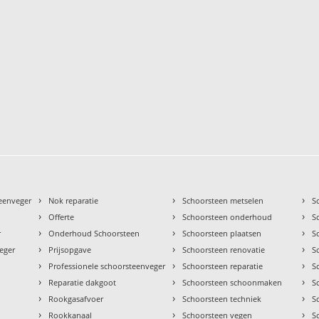
›
›
›
teenveger
Nok reparatie
Schoorsteen metselen
S
›
›
›
Offerte
Schoorsteen onderhoud
S
›
›
›
r
Onderhoud Schoorsteen
Schoorsteen plaatsen
S
›
›
›
eger
Prijsopgave
Schoorsteen renovatie
S
›
›
›
Professionele schoorsteenveger
Schoorsteen reparatie
S
›
›
›
Reparatie dakgoot
Schoorsteen schoonmaken
S
›
›
›
Rookgasafvoer
Schoorsteen techniek
S
›
›
›
Rookkanaal
Schoorsteen vegen
S