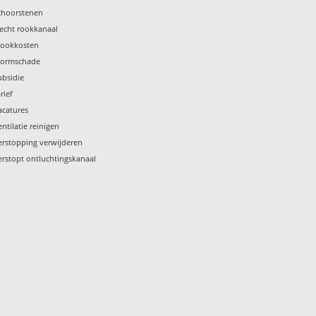
choorstenen
lecht rookkanaal
tookkosten
tormschade
ubsidie
rief
acatures
entilatie reinigen
erstopping verwijderen
erstopt ontluchtingskanaal