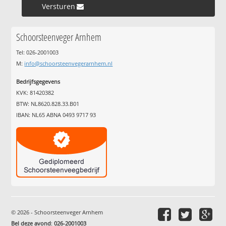
Versturen »
Schoorsteenveger Arnhem
Tel: 026-2001003
M:
info@schoorsteenvegerarnhem.nl
Bedrijfsgegevens
KVK: 81420382
BTW: NL8620.828.33.B01
IBAN: NL65 ABNA 0493 9717 93
© 2026 - Schoorsteenveger Arnhem
Bel deze avond
:
026-2001003