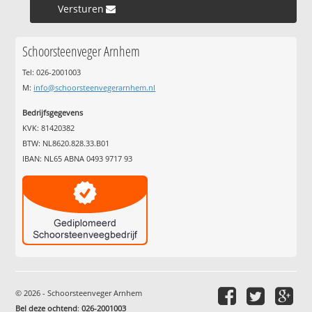
Versturen »
Schoorsteenveger Arnhem
Tel: 026-2001003
M:
info@schoorsteenvegerarnhem.nl
Bedrijfsgegevens
KVK: 81420382
BTW: NL8620.828.33.B01
IBAN: NL65 ABNA 0493 9717 93
© 2026 - Schoorsteenveger Arnhem
Bel deze ochtend
:
026-2001003