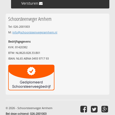
Versturen »
Schoorsteenveger Arnhem
Tel: 026-2001003
M:
info@schoorsteenvegerarnhem.nl
Bedrijfsgegevens
KVK: 81420382
BTW: NL8620.828.33.B01
IBAN: NL65 ABNA 0493 9717 93
© 2026 - Schoorsteenveger Arnhem
Bel deze ochtend
:
026-2001003