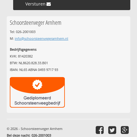
Versturen »
Schoorsteenveger Arnhem
Tel: 026-2001003
M:
info@schoorsteenvegerarnhem.nl
Bedrijfsgegevens
KVK: 81420382
BTW: NL8620.828.33.B01
IBAN: NL65 ABNA 0493 9717 93
© 2026 - Schoorsteenveger Arnhem
Bel deze nacht
:
026-2001003