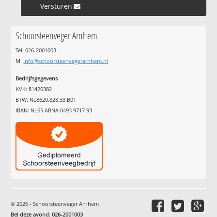
Versturen »
Schoorsteenveger Arnhem
Tel: 026-2001003
M:
info@schoorsteenvegerarnhem.nl
Bedrijfsgegevens
KVK: 81420382
BTW: NL8620.828.33.B01
IBAN: NL65 ABNA 0493 9717 93
© 2026 - Schoorsteenveger Arnhem
Bel deze avond
:
026-2001003