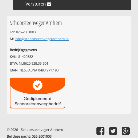
Versturen »
Schoorsteenveger Arnhem
Tel: 026-2001003
M:
info@schoorsteenvegerarnhem.nl
Bedrijfsgegevens
KVK: 81420382
BTW: NL8620.828.33.B01
IBAN: NL65 ABNA 0493 9717 93
© 2026 - Schoorsteenveger Arnhem
Bel deze nacht
:
026-2001003