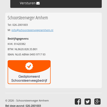
Versturen »
Schoorsteenveger Arnhem
Tel: 026-2001003
M:
info@schoorsteenvegerarnhem.nl
Bedrijfsgegevens
KVK: 81420382
BTW: NL8620.828.33.B01
IBAN: NL65 ABNA 0493 9717 93
© 2026 - Schoorsteenveger Arnhem
Bel deze avond
:
026-2001003