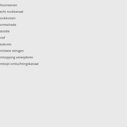
choorstenen
lecht rookkanaal
tookkosten
tormschade
ubsidie
rief
acatures
entilatie reinigen
erstopping verwijderen
erstopt ontluchtingskanaal