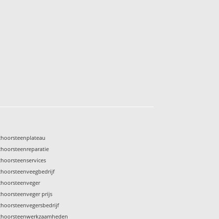
choorsteenplateau
choorsteenreparatie
choorsteenservices
choorsteenveegbedrijf
choorsteenveger
choorsteenveger prijs
choorsteenvegersbedrijf
choorsteenwerkzaamheden