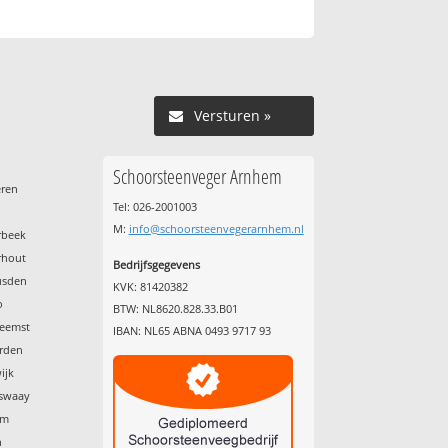
Versturen »
Schoorsteenveger Arnhem
eren
Tel: 026-2001003
M:
info@schoorsteenvegerarnhem.nl
rbeek
rhout
Bedrijfsgegevens
usden
KVK: 81420382
o
BTW: NL8620.828.33.B01
Reemst
IBAN: NL65 ABNA 0493 9717 93
erden
ijk
nswaay
um
n