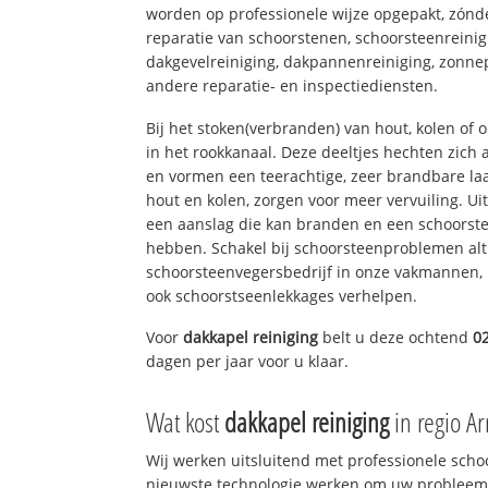
worden op professionele wijze opgepakt, zónd
reparatie van schoorstenen, schoorsteenreinig
dakgevelreiniging, dakpannenreiniging, zon
andere reparatie- en inspectiediensten.
Bij het stoken(verbranden) van hout, kolen of
in het rookkanaal. Deze deeltjes hechten zich
en vormen een teerachtige, zeer brandbare laa
hout en kolen, zorgen voor meer vervuiling. Ui
een aanslag die kan branden en een schoorste
hebben. Schakel bij schoorsteenproblemen alt
schoorsteenvegersbedrijf in onze vakmannen, 
ook schoorstseenlekkages verhelpen.
Voor
dakkapel reiniging
belt u deze ochtend
0
dagen per jaar voor u klaar.
Wat kost
dakkapel reiniging
in regio A
Wij werken uitsluitend met professionele sch
nieuwste technologie werken om uw probleem 