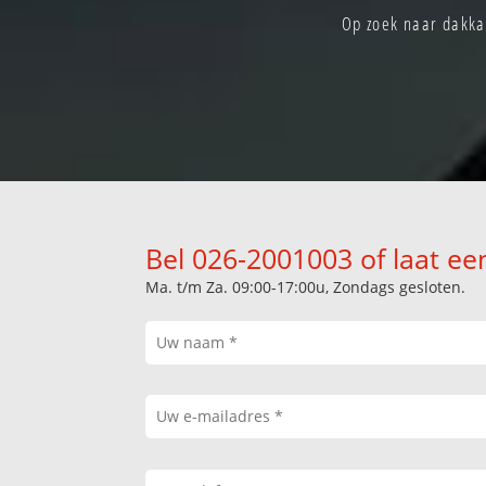
Op zoek naar dakkap
Bel 026-2001003 of laat ee
Ma. t/m Za. 09:00-17:00u, Zondags gesloten.