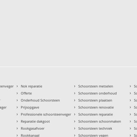
›
›
›
teenveger
Nok reparatie
Schoorsteen metselen
S
›
›
›
Offerte
Schoorsteen onderhoud
S
›
›
›
r
Onderhoud Schoorsteen
Schoorsteen plaatsen
S
›
›
›
eger
Prijsopgave
Schoorsteen renovatie
S
›
›
›
Professionele schoorsteenveger
Schoorsteen reparatie
S
›
›
›
Reparatie dakgoot
Schoorsteen schoonmaken
S
›
›
›
Rookgasafvoer
Schoorsteen techniek
S
›
›
›
Rookkanaal
Schoorsteen vegen
S