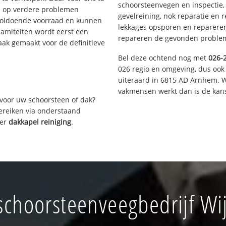
schoorsteenvegen en inspectie,
s op verdere problemen
gevelreining, nok reparatie en 
voldoende voorraad en kunnen
lekkages opsporen en repareren.
lamiteiten wordt eerst een
repareren de gevonden problem
aak gemaakt voor de definitieve
Bel deze ochtend nog met
026-
026 regio en omgeving, dus ook
uiteraard in 6815 AD Arnhem. W
vakmensen werkt dan is de kans
voor uw schoorsteen of dak?
bereiken via onderstaand
ver
dakkapel reiniging
.
choorsteenveegbedrijf Wij