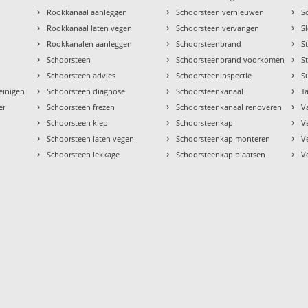
›
›
›
Rookkanaal aanleggen
Schoorsteen vernieuwen
S
›
›
›
Rookkanaal laten vegen
Schoorsteen vervangen
S
›
›
›
Rookkanalen aanleggen
Schoorsteenbrand
S
›
›
›
Schoorsteen
Schoorsteenbrand voorkomen
S
›
›
›
Schoorsteen advies
Schoorsteeninspectie
S
›
›
›
einigen
Schoorsteen diagnose
Schoorsteenkanaal
Ta
›
›
›
er
Schoorsteen frezen
Schoorsteenkanaal renoveren
V
›
›
›
Schoorsteen klep
Schoorsteenkap
V
›
›
›
Schoorsteen laten vegen
Schoorsteenkap monteren
V
›
›
›
Schoorsteen lekkage
Schoorsteenkap plaatsen
V