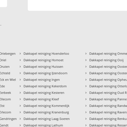
.
›
›
 Driebergen
Dakkapel reiniging Hoenderloo
Dakkapel reiniging Omm
›
›
Driel
Dakkapel reiniging Homoet
Dakkapel reiniging Ooij
›
›
 Druten
Dakkapel reiniging Huissen
Dakkapel reiniging Ooste
›
›
Echteld
Dakkapel reiniging IJzendoorn
Dakkapel reiniging Ooste
›
›
Eck en Wiel
Dakkapel reiniging Ingen
Dakkapel reiniging Ophe
›
›
 Ede
Dakkapel reiniging Kekerdom
Dakkapel reiniging Otterl
›
›
 Eerbeek
Dakkapel reiniging Kesteren
Dakkapel reiniging Oud 
›
›
 Ellecom
Dakkapel reiniging Kleef
Dakkapel reiniging Pann
›
›
Elst
Dakkapel reiniging Kommerdijk
Dakkapel reiniging Randw
›
›
 Erlecom
Dakkapel reiniging Kranenburg
Dakkapel reiniging Rave
›
›
 Gendringen
Dakkapel reiniging Laag-Soeren
Dakkapel reiniging Renk
›
›
 Gendt
Dakkapel reiniging Lathum
Dakkapel reiniging Resse