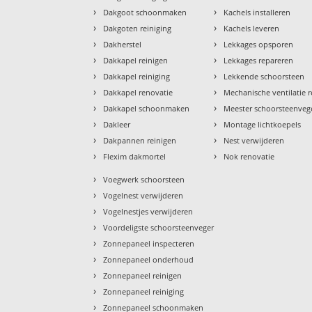
›
›
Dakgoot schoonmaken
Kachels installeren
›
›
Dakgoten reiniging
Kachels leveren
›
›
Dakherstel
Lekkages opsporen
›
›
Dakkapel reinigen
Lekkages repareren
›
›
Dakkapel reiniging
Lekkende schoorsteen
›
›
Dakkapel renovatie
Mechanische ventilatie r
›
›
Dakkapel schoonmaken
Meester schoorsteenveg
›
›
Dakleer
Montage lichtkoepels
›
›
Dakpannen reinigen
Nest verwijderen
›
›
Flexim dakmortel
Nok renovatie
›
Voegwerk schoorsteen
›
Vogelnest verwijderen
›
Vogelnestjes verwijderen
›
Voordeligste schoorsteenveger
›
Zonnepaneel inspecteren
›
Zonnepaneel onderhoud
›
Zonnepaneel reinigen
›
Zonnepaneel reiniging
›
Zonnepaneel schoonmaken