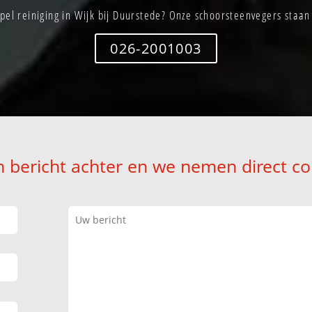
el reiniging in Wijk bij Duurstede? Onze schoorsteenvegers staan 
026-2001003
n bericht achter en we nemen direct co