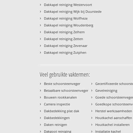
›
Dakkapel reiniging Westervoort
›
Dakkapel reiniging Wijk bij Duurstede
›
Dakkapel reiniging Wolfheze
›
Dakkapel reiniging Woudenberg
›
Dakkapel reiniging Zelhem
›
Dakkapel reiniging Zetten
›
Dakkapel reiniging Zevenaar
›
Dakkapel reiniging Zutphen
Veel gebruikte vaktermen:
›
›
Beste schoorsteenveger
Gecertificeerde schoors
›
›
Betaalbare schoorsteenveger
Gevelreiniging
›
›
Bouwen rookkanalen
Goede schoorsteenvege
›
›
Camera inspectie
Goedkope schoorsteenv
›
›
Dakbedekking plat dak
Herstel werkzaamheden
›
›
Dakbedekkingen
Houtkachel aanschaffen
›
›
Daken reinigen
Houtkachel installeren
›
›
Dakgoot reiniging
Installatie kachel