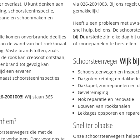
er overlast. U kunt denken aan
via 026-2001003. Bij ons regelt 
ing, schoorsteeninspectie,
gemakkelijk!
nepanelen schoonmaken en
Heeft u een probleem met uw s
snel hulp, bel ons. De schoors
 olie komen onverbrande deeltjes
bij Duurstede
zijn elke dag bij
 aan de wand van het rookkanaal
of zonnepanelen te herstellen.
g. Vaste brandstoffen, zoals
t de rook kan creosoot ontstaan,
Schoorsteenveger
Wijk bi
enbrand tot gevolg kan
ijd een ervaren
Schoorsteenvegen en inspect
naast schoorsteeninspecties
Dakgoten reining en dakbede
Dakkapel, zonnepanelen en d
Gevelreiniging
26-2001003
! Wij staan 365
Nok reparatie en renovatie
Bouwen van rookkanalen
Lekkages opsporen en repare
rnhem?
Snel ter plaatse
oorsteenvegers die met de
Onze schoorsteenvegers helpen 
te verhelpen. Door voor ons te