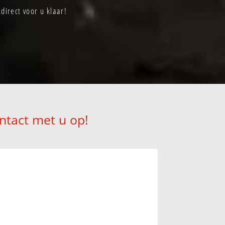
direct voor u klaar!
ntact met u op!