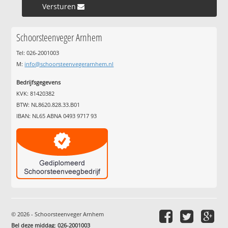
Versturen »
Schoorsteenveger Arnhem
Tel: 026-2001003
M:
info@schoorsteenvegerarnhem.nl
Bedrijfsgegevens
KVK: 81420382
BTW: NL8620.828.33.B01
IBAN: NL65 ABNA 0493 9717 93
© 2026 - Schoorsteenveger Arnhem
Bel deze middag
:
026-2001003