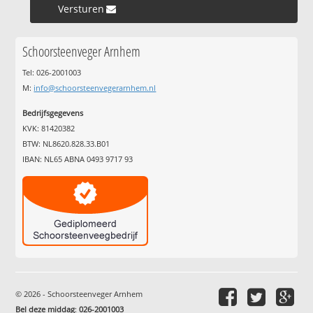
Versturen »
Schoorsteenveger Arnhem
Tel: 026-2001003
M:
info@schoorsteenvegerarnhem.nl
Bedrijfsgegevens
KVK: 81420382
BTW: NL8620.828.33.B01
IBAN: NL65 ABNA 0493 9717 93
© 2026 - Schoorsteenveger Arnhem
Bel deze middag
:
026-2001003