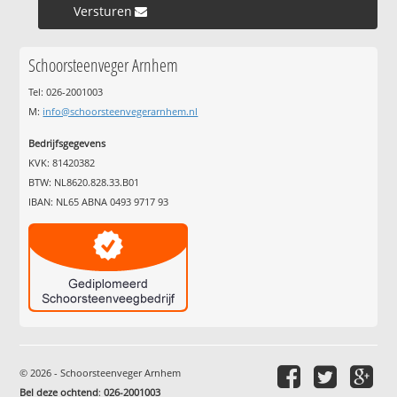
Versturen »
Schoorsteenveger Arnhem
Tel: 026-2001003
M:
info@schoorsteenvegerarnhem.nl
Bedrijfsgegevens
KVK: 81420382
BTW: NL8620.828.33.B01
IBAN: NL65 ABNA 0493 9717 93
© 2026 - Schoorsteenveger Arnhem
Bel deze ochtend
:
026-2001003