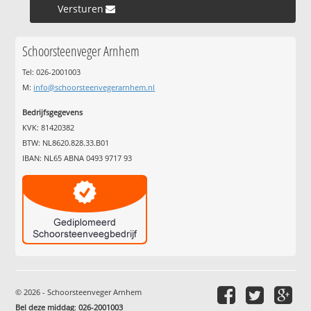
Versturen »
Schoorsteenveger Arnhem
Tel: 026-2001003
M:
info@schoorsteenvegerarnhem.nl
Bedrijfsgegevens
KVK: 81420382
BTW: NL8620.828.33.B01
IBAN: NL65 ABNA 0493 9717 93
© 2026 - Schoorsteenveger Arnhem
Bel deze middag
:
026-2001003