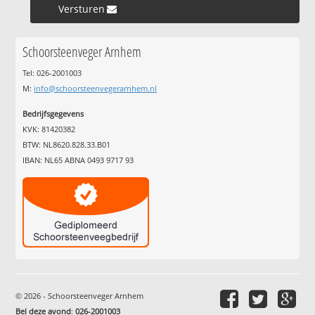
Versturen »
Schoorsteenveger Arnhem
Tel: 026-2001003
M:
info@schoorsteenvegerarnhem.nl
Bedrijfsgegevens
KVK: 81420382
BTW: NL8620.828.33.B01
IBAN: NL65 ABNA 0493 9717 93
© 2026 - Schoorsteenveger Arnhem
Bel deze avond
:
026-2001003