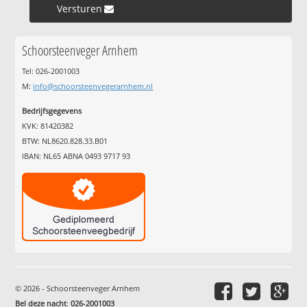
Versturen »
Schoorsteenveger Arnhem
Tel: 026-2001003
M:
info@schoorsteenvegerarnhem.nl
Bedrijfsgegevens
KVK: 81420382
BTW: NL8620.828.33.B01
IBAN: NL65 ABNA 0493 9717 93
© 2026 - Schoorsteenveger Arnhem
Bel deze nacht
:
026-2001003